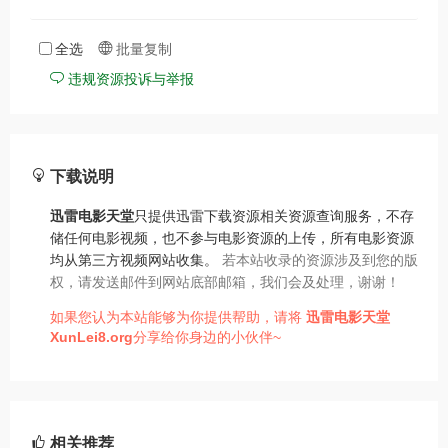
全选
批量复制
违规资源投诉与举报
下载说明
迅雷电影天堂
只提供迅雷下载资源相关资源查询服务，不存
储任何电影视频，也不参与电影资源的上传，所有电影资源
均从第三方视频网站收集。
若本站收录的资源涉及到您的版
权，请发送邮件到网站底部邮箱，我们会及处理，谢谢！
如果您认为本站能够为你提供帮助，请将
迅雷电影天堂
XunLei8.org
分享给你身边的小伙伴~
相关推荐