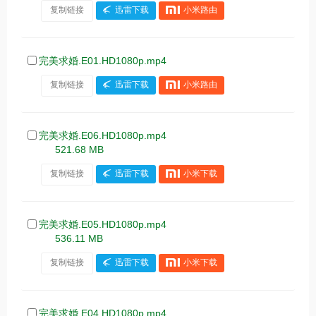
复制链接
迅雷下载
小米路由
完美求婚.E01.HD1080p.mp4
复制链接
迅雷下载
小米路由
完美求婚.E06.HD1080p.mp4
521.68 MB
复制链接
迅雷下载
小米下载
完美求婚.E05.HD1080p.mp4
536.11 MB
复制链接
迅雷下载
小米下载
完美求婚.E04.HD1080p.mp4