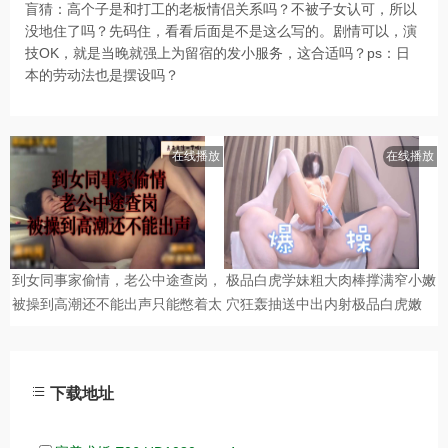
盲猜：高个子是和打工的老板情侣关系吗？不被子女认可，所以
没地住了吗？先码住，看看后面是不是这么写的。剧情可以，演
技OK，就是当晚就强上为留宿的发小服务，这合适吗？ps：日
本的劳动法也是摆设吗？
下载地址