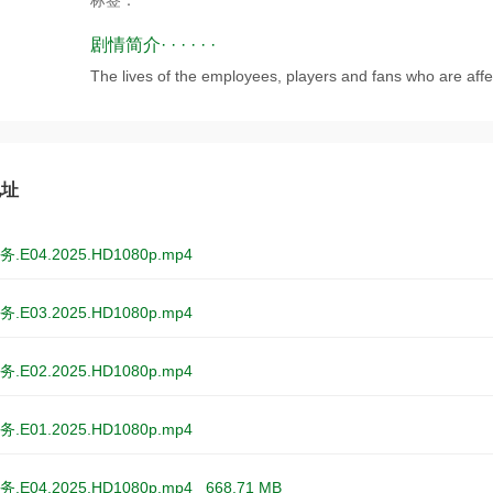
标签：
剧情简介· · · · · ·
The lives of the employees, players and fans who are aff
地址
.E04.2025.HD1080p.mp4
.E03.2025.HD1080p.mp4
.E02.2025.HD1080p.mp4
.E01.2025.HD1080p.mp4
.E04.2025.HD1080p.mp4
668.71 MB