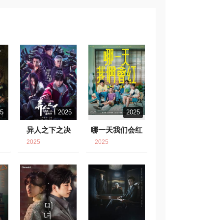
25
2025
2025
异人之下之决
哪一天我们会红
战！碧游村
8.4
8.5
2025
2025