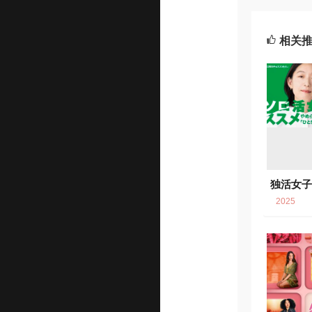
相关
独活女
5
7
2025