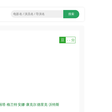
豆
- - 分
丽塔·格兰特
安娜·康克尔
德里克·沃特斯