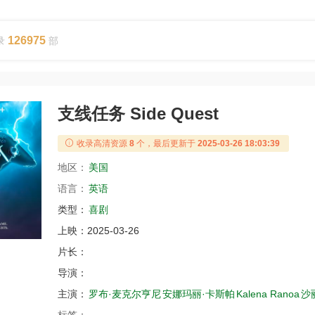
126975
录
部
支线任务 Side Quest
收录高清资源
8
个，最后更新于
2025-03-26 18:03:39
地区：
美国
语言：
英语
类型：
喜剧
上映：
2025-03-26
片长：
导演：
主演：
罗布·麦克尔亨尼
安娜玛丽·卡斯帕
Kalena Ranoa
沙