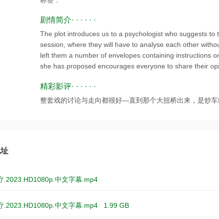
标签：
剧情简介· · · · · ·
The plot introduces us to a psychologist who suggests to 
session, where they will have to analyse each other withou
left them a number of envelopes containing instructions 
she has proposed encourages everyone to share their opin
精彩影评· · · · · ·
整套戏的讨论与走向都很好—直到那个大扭桥出来，是炒车
地址
2023.HD1080p.中文字幕.mp4
2023.HD1080p.中文字幕.mp4
1.99 GB