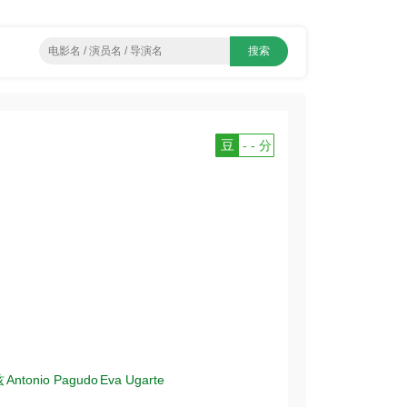
豆
- - 分
兹
Antonio Pagudo
Eva Ugarte