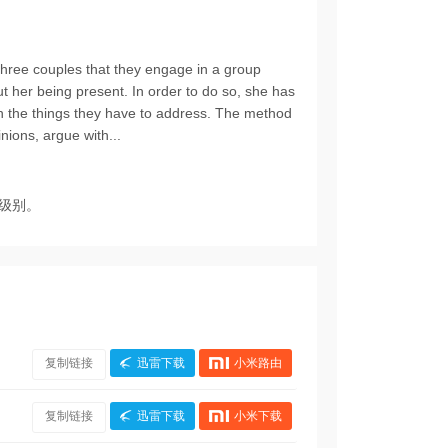
three couples that they engage in a group
t her being present. In order to do so, she has
on the things they have to address. The method
ions, argue with...
级别。
复制链接
迅雷下载
小米路由
复制链接
迅雷下载
小米下载