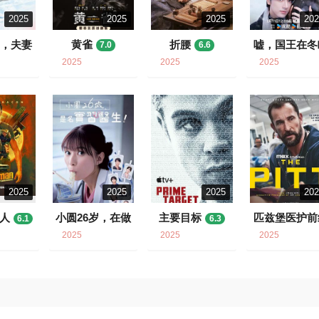
2025
2025
2025
20
煦，夫妻
黄雀
折腰
嘘，国王在冬
7.0
6.6
6.7
6.1
2025
2025
2025
2025
2025
2025
20
人
小圆26岁，在做
主要目标
匹兹堡医护前
6.1
6.3
实习医生！
7.0
9.5
2025
2025
2025