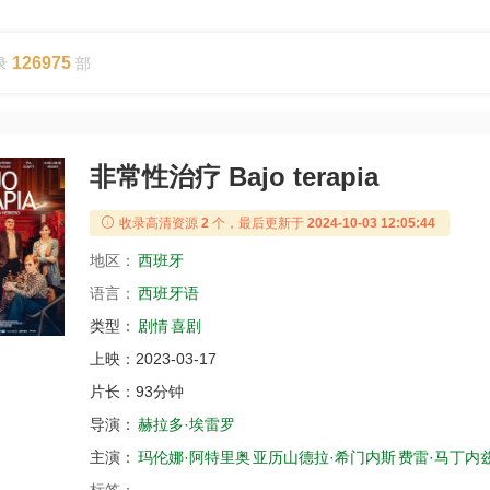
126975
录
部
非常性治疗 Bajo terapia
收录高清资源
2
个，最后更新于
2024-10-03 12:05:44
地区：
西班牙
语言：
西班牙语
类型：
剧情
喜剧
上映：
2023-03-17
片长：
93分钟
导演：
赫拉多·埃雷罗
主演：
玛伦娜·阿特里奥
亚历山德拉·希门内斯
费雷·马丁内