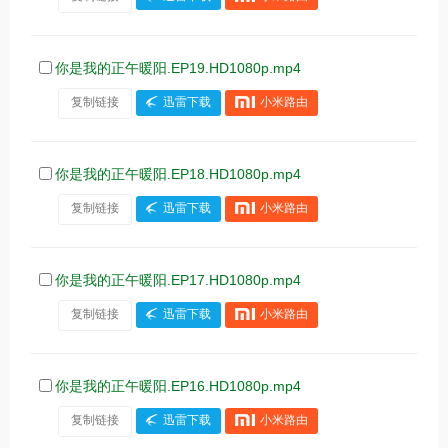
你是我的正午暖阳.EP19.HD1080p.mp4
复制链接
迅雷下载
小米路由
你是我的正午暖阳.EP18.HD1080p.mp4
复制链接
迅雷下载
小米路由
你是我的正午暖阳.EP17.HD1080p.mp4
复制链接
迅雷下载
小米路由
你是我的正午暖阳.EP16.HD1080p.mp4
复制链接
迅雷下载
小米路由