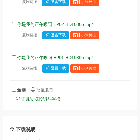
复制链接
迅雷下载
小米路由
你是我的正午暖阳.EP02.HD1080p.mp4
复制链接
迅雷下载
小米路由
你是我的正午暖阳.EP01.HD1080p.mp4
复制链接
迅雷下载
小米路由
全选
批量复制
违规资源投诉与举报
下载说明