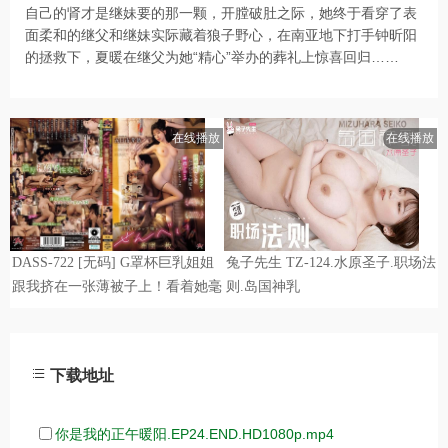
自己的肾才是继妹要的那一颗，开膛破肚之际，她终于看穿了表
面柔和的继父和继妹实际藏着狼子野心，在南亚地下打手钟昕阳
的拯救下，夏暖在继父为她“精心”举办的葬礼上惊喜回归……
下载地址
你是我的正午暖阳.EP24.END.HD1080p.mp4