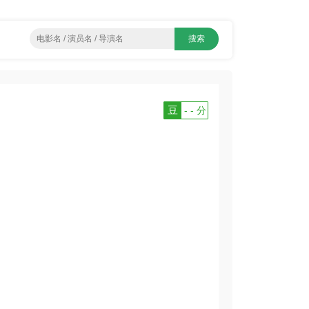
豆
- - 分