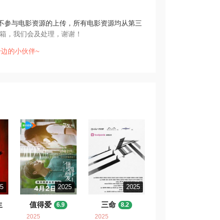
不参与电影资源的上传，所有电影资源均从第三
箱，我们会及处理，谢谢！
边的小伙伴~
25
2025
2025
生
值得爱
三命
6.9
8.2
2025
2025