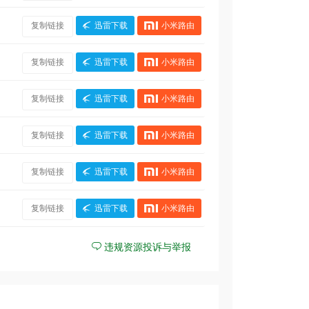
复制链接
迅雷下载
小米路由
复制链接
迅雷下载
小米路由
复制链接
迅雷下载
小米路由
复制链接
迅雷下载
小米路由
复制链接
迅雷下载
小米路由
复制链接
迅雷下载
小米路由
违规资源投诉与举报