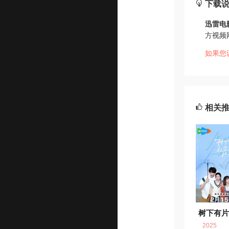
下载
迅雷电
方视频
如果您
相关
树下有
7.
2025