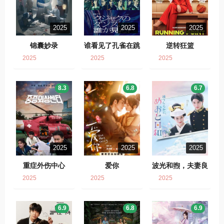
2025
2025
2025
锦囊妙录
谁看见了孔雀在跳
逆转狂篮
舞？
2025
2025
2025
8.3
6.8
6.7
2025
2025
2025
重症外伤中心
爱你
波光和煦，夫妻良
辰
2025
2025
2025
6.9
6.8
6.9