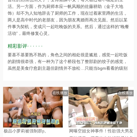
活。另一方面，作为厨师本应一帆风顺的佐藤耕助（金子大地
饰）却不为人知地辞去了厨师的工作，现在过着家里蹲的生活 。
两人是高中时代的老朋友，因为朋友离婚而再次见面。然后以某
件事为契机，变成只一起吃晚饭的关系。然后，通过这样的“晚餐
活动”，最终修复心灵。
精彩影评· · · · · ·
要基不基要熟不熟的，角色之间的相处很是尴尬，感觉一起吃饭
的剧情很牵强，有一种为了这个桥段包了整部剧的饺子的感觉，
虽然是美食疗愈剧主题但剧情并不放松…只能当bgm看看的级别