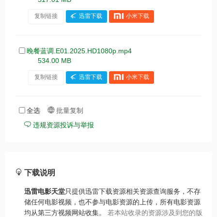
复制链接
迅雷下载
小米下载
晚餐蓝调.E01.2025.HD1080p.mp4
534.00 MB
复制链接
迅雷下载
小米下载
全选
批量复制
违规资源投诉与举报
下载说明
迅雷电影天堂
只提供迅雷下载资源相关资源查询服务，不存
储任何电影视频，也不参与电影资源的上传，所有电影资源
均从第三方视频网站收集。
若本站收录的资源涉及到您的版