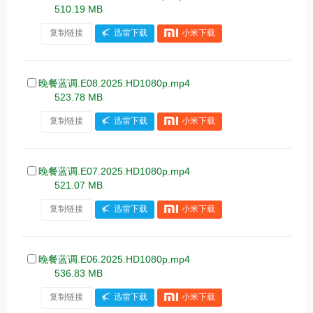
510.19 MB
复制链接
迅雷下载
小米下载
晚餐蓝调.E08.2025.HD1080p.mp4
523.78 MB
复制链接
迅雷下载
小米下载
晚餐蓝调.E07.2025.HD1080p.mp4
521.07 MB
复制链接
迅雷下载
小米下载
晚餐蓝调.E06.2025.HD1080p.mp4
536.83 MB
复制链接
迅雷下载
小米下载