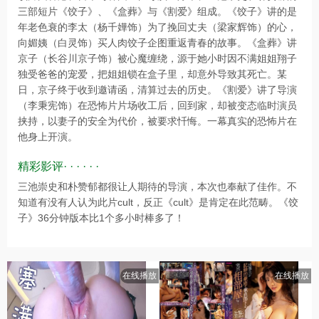
三部短片《饺子》、《盒葬》与《割爱》组成。《饺子》讲的是
年老色衰的李太（杨千嬅饰）为了挽回丈夫（梁家辉饰）的心，
向媚姨（白灵饰）买人肉饺子企图重返青春的故事。《盒葬》讲
京子（长谷川京子饰）被心魔缠绕，源于她小时因不满姐姐翔子
独受爸爸的宠爱，把姐姐锁在盒子里，却意外导致其死亡。某
日，京子终于收到邀请函，清算过去的历史。《割爱》讲了导演
（李秉宪饰）在恐怖片片场收工后，回到家，却被变态临时演员
挟持，以妻子的安全为代价，被要求忏悔。一幕真实的恐怖片在
他身上开演。
精彩影评· · · · · ·
三池崇史和朴赞郁都很让人期待的导演，本次也奉献了佳作。不
知道有没有人认为此片cult，反正《cult》是肯定在此范畴。《饺
子》36分钟版本比1个多小时棒多了！