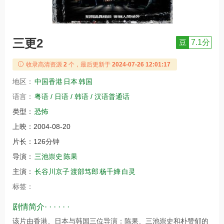
三更2
豆
7.1分
收录高清资源
2
个，最后更新于
2024-07-26 12:01:17
地区：
中国香港
日本
韩国
语言：
粤语 / 日语 / 韩语 / 汉语普通话
类型：
恐怖
上映：
2004-08-20
片长：
126分钟
导演：
三池崇史
陈果
主演：
长谷川京子
渡部笃郎
杨千嬅
白灵
标签：
剧情简介· · · · · ·
该片由香港、日本与韩国三位导演：陈果、三池崇史和朴赞郁的