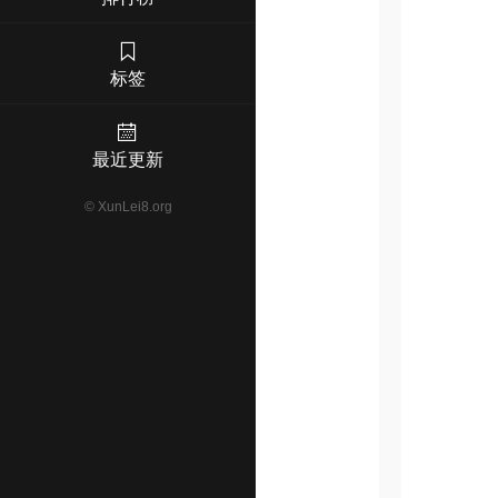
标签
最近更新
©
XunLei8.org