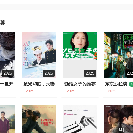
推荐
2025
2025
2025
20
花一世开
波光和煦，夫妻
独活女子的推荐
东京沙拉碗
6
良辰
5
0
6.7
7.2
2025
2025
2025