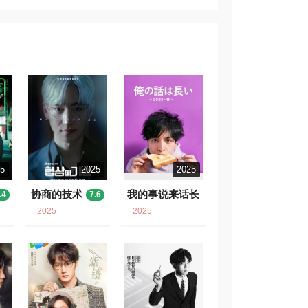
25
2025
2025
协商的技术
我的事说来话长
.4
7.6
～2025・春～
2025
2025
8.6