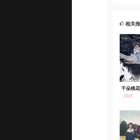
相关
千朵桃
7.
2025