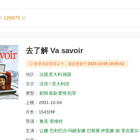
126975
录
部
去了解 Va savoir
收录高清资源
2
个，最后更新于
2024-10-08 18:05:52
地区：
法国
意大利
德国
语言：
法语 / 意大利语
类型：
剧情
喜剧
爱情
犯罪
上映：
2001-10-04
片长：
154分钟
导演：
雅克·里维特
主演：
让娜·巴利巴尔
玛丽安娜·巴斯莱
伊莲娜·德·芙吉霍尔