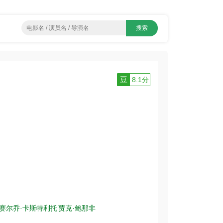
豆
8.1分
赛尔乔·卡斯特利托
贾克·鲍那非