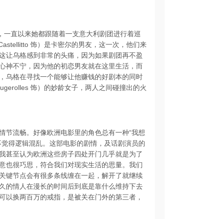
名女演员，一直以来她都跟随着一支意大利剧团进行着巡
astellitto 饰）是卡密尔的男友，这一次，他们来
这让乌格感到非常的头痛，因为如果剧团再不盈
心神不宁，因为他的初恋男友就在这里生活，而
，乌格在寻找一个能够让他赚钱的好剧本的同时
ougerolles 饰）的妙龄女子，两人之间碰撞出的火
情节流畅。好像欧洲电影里的角色总有一种“我想
不觉得逻辑混乱。这部电影的剧情，及话剧演员的
我甚至认为欧洲这些房子四处开门几乎就是为了
意也很巧思，符合我们对现实生活的思量。我们
关键节点会有很多条线缠在一起，解开了就继续
久的情人在漫长的时间后到底是靠什么维持下去
可以换两百万的戒指，是被关在门外的第三者，