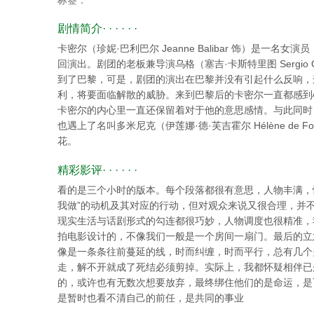
标签：
剧情简介· · · · · ·
卡密尔（珍妮·巴利巴尔 Jeanne Balibar 饰）是一
回演出。剧团的老板兼导演乌格（塞吉·卡斯特里图 Sergio C
到了巴黎，可是，剧团的演出在巴黎并没有引起什么反响，
利，将要面临解散的威胁。来到巴黎后的卡密尔一直都感到
卡密尔的内心里一直还保留着对于他的意思感情。与此同时
也遇上了名叫多米尼克（伊莲娜·德·芙吉霍尔 Hélène de F
花。
精彩影评· · · · · ·
看的是三个小时的版本。每个段落都很有意思，人物丰满，
我做”的动机及其对应的行动，但对观众来说又很合理，并
现实生活与话剧形式的勾连都很巧妙，人物调度也很精准，
拍电影设计的，不像我们一般是一个房间一扇门。最后的立
像是一条条往前蔓延的线，时而纠缠，时而平行，总有几个
走，解不开就成了死结必须剪掉。实际上，我都怀疑相伴已
的，或许也有无数次想要放弃，最终绑住他们的是命运，是
是暂时也看不清自己的前任，是共同的事业