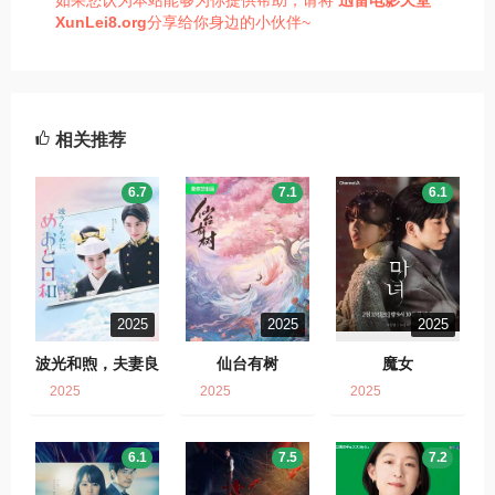
如果您认为本站能够为你提供帮助，请将
迅雷电影天堂
XunLei8.org
分享给你身边的小伙伴~
相关推荐
6.7
7.1
6.1
2025
2025
2025
波光和煦，夫妻良
仙台有树
魔女
辰
2025
2025
2025
6.1
7.5
7.2