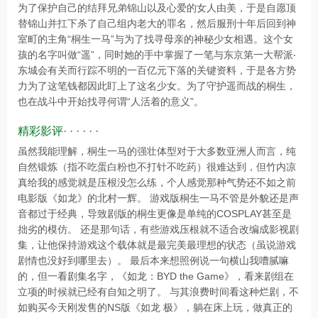
为了保护自己的结拜兄弟锦山以及心爱的女人由美，于是自愿顶
替锦山并扛下杀了自己组内老大的罪名，然后服刑十年后回到神
室町的主角“桐生一马”与为了找寻母亲的神秘少女相遇。这个女
孩的名字叫做“遥”，同时她的手中掌握了一笔与东京第一大帮派‧
东城会有关而行踪不明的一百亿元下落的关键资料，于是各方势
力为了这笔钱都因此盯上了这名少女。为了守护遥而战的桐生，
也在战斗中开始找寻何谓“人活着的意义”。
精彩影评· · · · · ·
虽然我能理解，桐生一马的强壮体型对于大多数亚洲人而言，纯
自然锻炼（指不吃蛋白粉也不打针不吃药）很难达到，但竹内凉
真给我的感觉就是压根没怎么练，个人感觉那种气势还不如之前
电影版《如龙》的北村一辉。 游戏版桐生一马不管是外貌还是声
音都过于经典，导致剧版的桐生更像是单纯的COSPLAY甚至是
拙劣的模仿。 还是那句话，有些游戏压根就不适合改编成影视剧
集，让他保持游戏这个载体就是最完美最理想的状态（虽说游戏
剧情也没好到哪里去）。 最后本来想照例说一句横山我嘈腻嘛
的，但一看剧集名字，《如龙：BYD the Game》，看来剧组在
立项的时候就已经有自知之明了。 与其浪费时间看这种烂剧，不
如购买今天刚发售的NS版《如龙 极》，躺在床上玩，做真正的