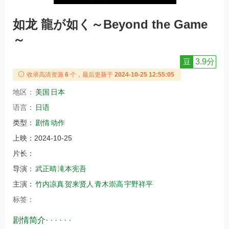
如龙 龍が如く～Beyond the Game
～
豆
3.9分
收录高清资源
6
个，最后更新于
2024-10-25 12:55:05
地区：
美国
日本
语言：
日语
类型：
剧情
动作
上映：
2024-10-25
片长：
导演：
武正晴
滝本宪吾
主演：
竹内凉真
贺来贤人
青木崇高
宇野祥平
标签：
剧情简介· · · · · ·