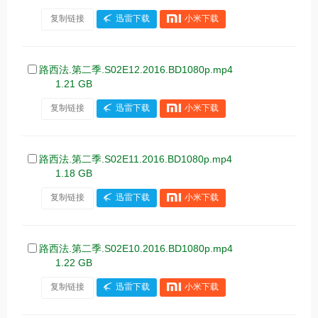
复制链接
迅雷下载
小米下载
路西法.第二季.S02E12.2016.BD1080p.mp4
1.21 GB
复制链接
迅雷下载
小米下载
路西法.第二季.S02E11.2016.BD1080p.mp4
1.18 GB
复制链接
迅雷下载
小米下载
路西法.第二季.S02E10.2016.BD1080p.mp4
1.22 GB
复制链接
迅雷下载
小米下载