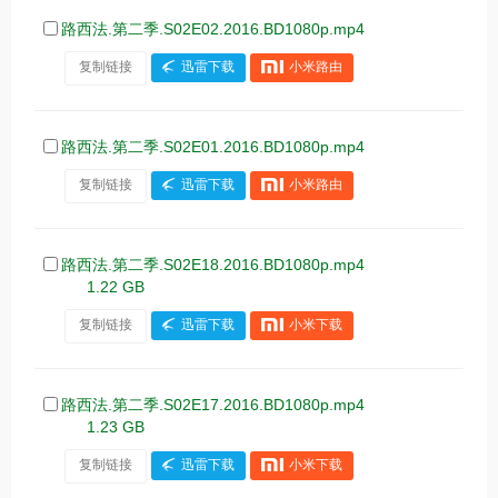
路西法.第二季.S02E02.2016.BD1080p.mp4
复制链接
迅雷下载
小米路由
路西法.第二季.S02E01.2016.BD1080p.mp4
复制链接
迅雷下载
小米路由
路西法.第二季.S02E18.2016.BD1080p.mp4
1.22 GB
复制链接
迅雷下载
小米下载
路西法.第二季.S02E17.2016.BD1080p.mp4
1.23 GB
复制链接
迅雷下载
小米下载