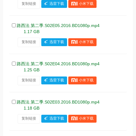
复制链接
迅雷下载
小米下载
路西法.第二季.S02E05.2016.BD1080p.mp4
1.17 GB
复制链接
迅雷下载
小米下载
路西法.第二季.S02E04.2016.BD1080p.mp4
1.25 GB
复制链接
迅雷下载
小米下载
路西法.第二季.S02E03.2016.BD1080p.mp4
1.18 GB
复制链接
迅雷下载
小米下载