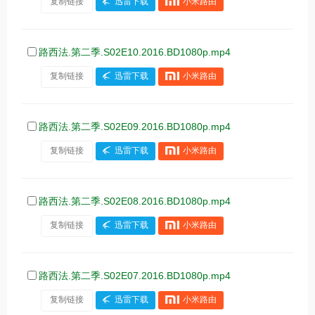
复制链接
迅雷下载
小米路由
路西法.第二季.S02E10.2016.BD1080p.mp4
复制链接
迅雷下载
小米路由
路西法.第二季.S02E09.2016.BD1080p.mp4
复制链接
迅雷下载
小米路由
路西法.第二季.S02E08.2016.BD1080p.mp4
复制链接
迅雷下载
小米路由
路西法.第二季.S02E07.2016.BD1080p.mp4
复制链接
迅雷下载
小米路由