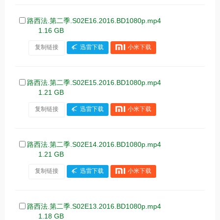
路西法.第二季.S02E16.2016.BD1080p.mp4
1.16 GB
复制链接
迅雷下载
小米下载
路西法.第二季.S02E15.2016.BD1080p.mp4
1.21 GB
复制链接
迅雷下载
小米下载
路西法.第二季.S02E14.2016.BD1080p.mp4
1.21 GB
复制链接
迅雷下载
小米下载
路西法.第二季.S02E13.2016.BD1080p.mp4
1.18 GB