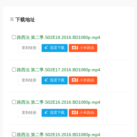
下载地址
路西法.第二季.S02E18.2016.BD1080p.mp4
复制链接
迅雷下载
小米路由
路西法.第二季.S02E17.2016.BD1080p.mp4
复制链接
迅雷下载
小米路由
路西法.第二季.S02E16.2016.BD1080p.mp4
复制链接
迅雷下载
小米路由
路西法.第二季.S02E15.2016.BD1080p.mp4