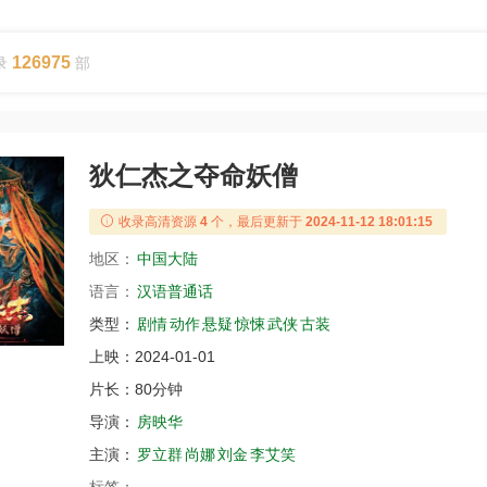
126975
录
部
狄仁杰之夺命妖僧
收录高清资源
4
个，最后更新于
2024-11-12 18:01:15
地区：
中国大陆
语言：
汉语普通话
类型：
剧情
动作
悬疑
惊悚
武侠
古装
上映：
2024-01-01
片长：
80分钟
导演：
房映华
主演：
罗立群
尚娜
刘金
李艾笑