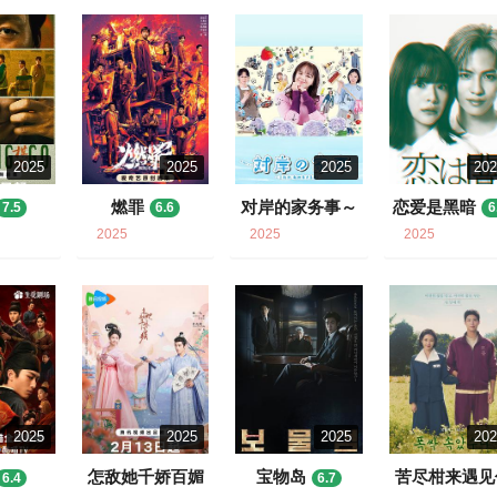
2025
2025
2025
20
燃罪
对岸的家务事～
恋爱是黑暗
7.5
6.6
6
这就是我的生存
2025
2025
2025
之道！～
7.3
2025
2025
2025
20
怎敌她千娇百媚
宝物岛
苦尽柑来遇见
6.4
6.7