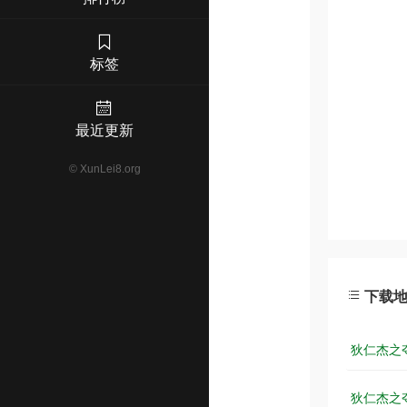
标签
最近更新
©
XunLei8.org
下载
狄仁杰之夺命
狄仁杰之夺