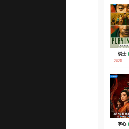
棋士
2025
掌心