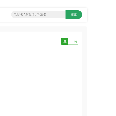
豆
- - 分