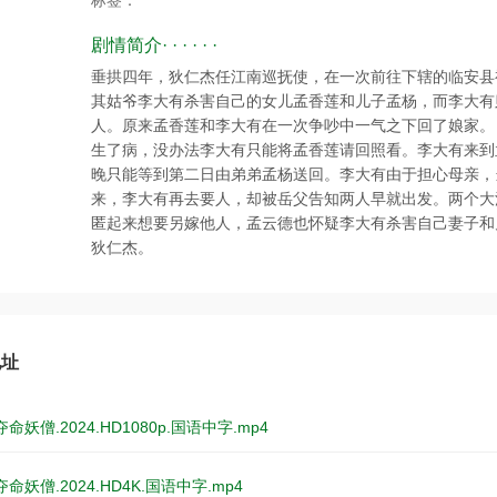
标签：
剧情简介· · · · · ·
垂拱四年，狄仁杰任江南巡抚使，在一次前往下辖的临安县
其姑爷李大有杀害自己的女儿孟香莲和儿子孟杨，而李大有
人。原来孟香莲和李大有在一次争吵中一气之下回了娘家。
生了病，没办法李大有只能将孟香莲请回照看。李大有来到
晚只能等到第二日由弟弟孟杨送回。李大有由于担心母亲，
来，李大有再去要人，却被岳父告知两人早就出发。两个大
匿起来想要另嫁他人，孟云德也怀疑李大有杀害自己妻子和
狄仁杰。
地址
妖僧.2024.HD1080p.国语中字.mp4
命妖僧.2024.HD4K.国语中字.mp4