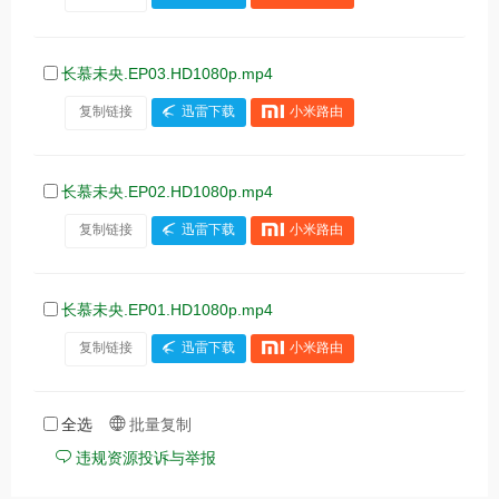
长慕未央.EP03.HD1080p.mp4
复制链接
迅雷下载
小米路由
长慕未央.EP02.HD1080p.mp4
复制链接
迅雷下载
小米路由
长慕未央.EP01.HD1080p.mp4
复制链接
迅雷下载
小米路由
全选
批量复制
违规资源投诉与举报