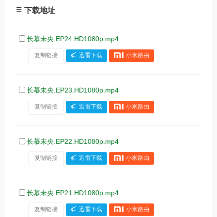
下载地址
长慕未央.EP24.HD1080p.mp4
复制链接
迅雷下载
小米路由
长慕未央.EP23.HD1080p.mp4
复制链接
迅雷下载
小米路由
长慕未央.EP22.HD1080p.mp4
复制链接
迅雷下载
小米路由
长慕未央.EP21.HD1080p.mp4
复制链接
迅雷下载
小米路由