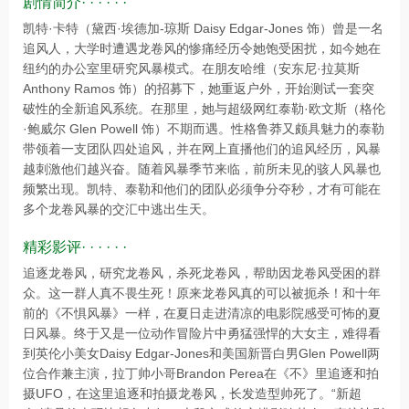
剧情简介· · · · · ·
凯特·卡特（黛西·埃德加-琼斯 Daisy Edgar-Jones 饰）曾是一名
追风人，大学时遭遇龙卷风的惨痛经历令她饱受困扰，如今她在
纽约的办公室里研究风暴模式。在朋友哈维（安东尼·拉莫斯
Anthony Ramos 饰）的招募下，她重返户外，开始测试一套突
破性的全新追风系统。在那里，她与超级网红泰勒·欧文斯（格伦
·鲍威尔 Glen Powell 饰）不期而遇。性格鲁莽又颇具魅力的泰勒
带领着一支团队四处追风，并在网上直播他们的追风经历，风暴
越刺激他们越兴奋。随着风暴季节来临，前所未见的骇人风暴也
频繁出现。凯特、泰勒和他们的团队必须争分夺秒，才有可能在
多个龙卷风暴的交汇中逃出生天。
精彩影评· · · · · ·
追逐龙卷风，研究龙卷风，杀死龙卷风，帮助因龙卷风受困的群
众。这一群人真不畏生死！原来龙卷风真的可以被扼杀！和十年
前的《不惧风暴》一样，在夏日走进清凉的电影院感受可怖的夏
日风暴。终于又是一位动作冒险片中勇猛强悍的大女主，难得看
到英伦小美女Daisy Edgar-Jones和美国新晋白男Glen Powell两
位合作兼主演，拉丁帅小哥Brandon Perea在《不》里追逐和拍
摄UFO，在这里追逐和拍摄龙卷风，长发造型帅死了。“新超