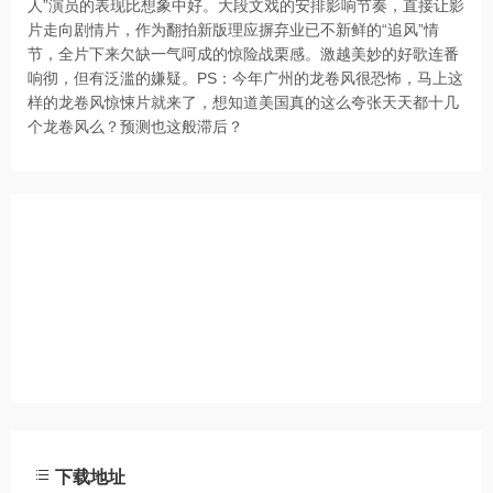
人”演员的表现比想象中好。大段文戏的安排影响节奏，直接让影
片走向剧情片，作为翻拍新版理应摒弃业已不新鲜的“追风”情
节，全片下来欠缺一气呵成的惊险战栗感。激越美妙的好歌连番
响彻，但有泛滥的嫌疑。PS：今年广州的龙卷风很恐怖，马上这
样的龙卷风惊悚片就来了，想知道美国真的这么夸张天天都十几
个龙卷风么？预测也这般滞后？
下载地址