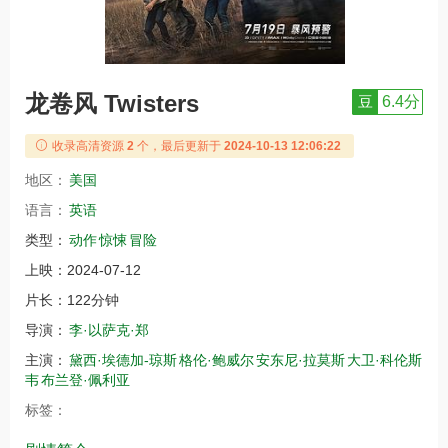
龙卷风 Twisters
豆
6.4分
收录高清资源
2
个，最后更新于
2024-10-13 12:06:22
地区：
美国
语言：
英语
类型：
动作
惊悚
冒险
上映：
2024-07-12
片长：
122分钟
导演：
李·以萨克·郑
主演：
黛西·埃德加-琼斯
格伦·鲍威尔
安东尼·拉莫斯
大卫·科伦斯
韦
布兰登·佩利亚
标签：