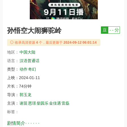
孙悟空大闹狮驼岭
豆
- - 分
收录高清资源
4
个，最后更新于
2024-09-12 06:01:14
地区：
中国大陆
语言：
汉语普通话
类型：
动作
奇幻
上映：
2024-01-11
片长：
74分钟
导演：
郭玉龙
主演：
谢苗
恩璟
柴园乐
金佳遇
雷磊
标签：
剧情简介· · · · · ·