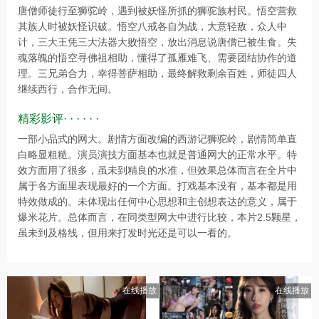
唐僧师徒行至狮驼岭，遇到被妖怪所抓的狮驼族村民。悟空营救
其族人时被妖怪识破。悟空八戒各自为战，大意轻敌，众人中
计，三大王凭三大法器大败悟空，放出消息说唐僧已被生食。失
魂落魄的悟空寻佛祖相助，懂得了孤雁难飞、需要团结协作的道
理。三兄弟合力，幸得菩萨相助，最终解救剩余百姓，师徒四人
继续西行，合作无间。
精彩影评· · · · · ·
一部小品式的网大。剧情方面改编的西游记狮驼岭，剧情简单直
白略显粗糙。演员演技方面基本也就是普通网大的正常水平。特
效方面用了很多，虽未到精良的水准，但效果总体而言在全片中
属于各方面里表现最好的一个方面。打戏基本没有，基本都是用
特效做成的。未体现出任何中心思想和主创想表达的意义，属于
爆米花片。总体而言，在同类型网大中进行比较，本片2.5颗星，
虽未到及格线，但用来打发时光还是可以一看的。