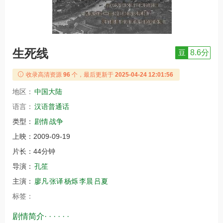
生死线
豆
8.6分
收录高清资源
96
个，最后更新于
2025-04-24 12:01:56
地区：
中国大陆
语言：
汉语普通话
类型：
剧情
战争
上映：
2009-09-19
片长：
44分钟
导演：
孔笙
主演：
廖凡
张译
杨烁
李晨
吕夏
标签：
剧情简介· · · · · ·