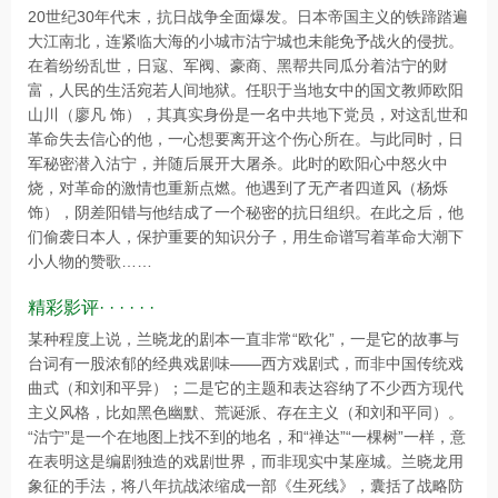
20世纪30年代末，抗日战争全面爆发。日本帝国主义的铁蹄踏遍
大江南北，连紧临大海的小城市沽宁城也未能免予战火的侵扰。
在着纷纷乱世，日寇、军阀、豪商、黑帮共同瓜分着沽宁的财
富，人民的生活宛若人间地狱。任职于当地女中的国文教师欧阳
山川（廖凡 饰），其真实身份是一名中共地下党员，对这乱世和
革命失去信心的他，一心想要离开这个伤心所在。与此同时，日
军秘密潜入沽宁，并随后展开大屠杀。此时的欧阳心中怒火中
烧，对革命的激情也重新点燃。他遇到了无产者四道风（杨烁
饰），阴差阳错与他结成了一个秘密的抗日组织。在此之后，他
们偷袭日本人，保护重要的知识分子，用生命谱写着革命大潮下
小人物的赞歌……
精彩影评· · · · · ·
某种程度上说，兰晓龙的剧本一直非常“欧化”，一是它的故事与
台词有一股浓郁的经典戏剧味——西方戏剧式，而非中国传统戏
曲式（和刘和平异）；二是它的主题和表达容纳了不少西方现代
主义风格，比如黑色幽默、荒诞派、存在主义（和刘和平同）。
“沽宁”是一个在地图上找不到的地名，和“禅达”“一棵树”一样，意
在表明这是编剧独造的戏剧世界，而非现实中某座城。兰晓龙用
象征的手法，将八年抗战浓缩成一部《生死线》，囊括了战略防