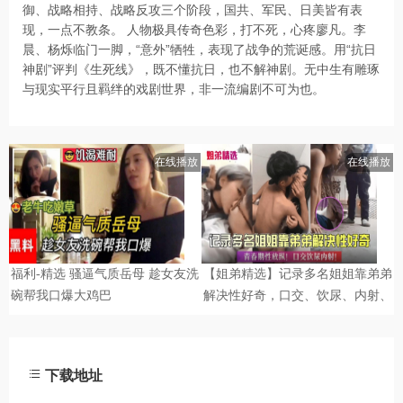
御、战略相持、战略反攻三个阶段，国共、军民、日美皆有表
现，一点不教条。 人物极具传奇色彩，打不死，心疼廖凡。李
晨、杨烁临门一脚，“意外”牺牲，表现了战争的荒诞感。用“抗日
神剧”评判《生死线》，既不懂抗日，也不解神剧。无中生有雕琢
与现实平行且羁绊的戏剧世界，非一流编剧不可为也。
下载地址