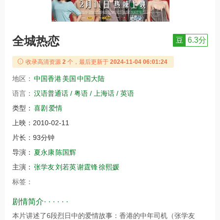
全城热恋
豆
6.3分
收录高清资源
2
个，最后更新于
2024-11-04 06:01:24
地区：
中国香港
美国
中国大陆
语言：
汉语普通话 / 粤语 / 上海话 / 英语
类型：
喜剧
爱情
上映：
2010-02-11
片长：
93分钟
导演：
夏永康
陈国辉
主演：
张学友
刘若英
谢霆锋
徐熙媛
标签：
剧情简介· · · · · ·
本片讲述了6段烈日中的爱情故事：香港的中年司机（张学友