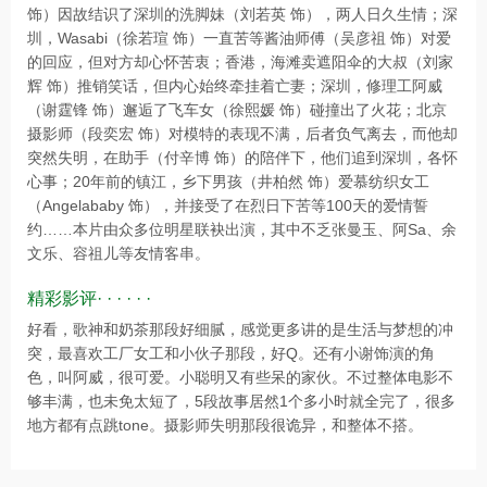
饰）因故结识了深圳的洗脚妹（刘若英 饰），两人日久生情；深
圳，Wasabi（徐若瑄 饰）一直苦等酱油师傅（吴彦祖 饰）对爱
的回应，但对方却心怀苦衷；香港，海滩卖遮阳伞的大叔（刘家
辉 饰）推销笑话，但内心始终牵挂着亡妻；深圳，修理工阿威
（谢霆锋 饰）邂逅了飞车女（徐熙媛 饰）碰撞出了火花；北京
摄影师（段奕宏 饰）对模特的表现不满，后者负气离去，而他却
突然失明，在助手（付辛博 饰）的陪伴下，他们追到深圳，各怀
心事；20年前的镇江，乡下男孩（井柏然 饰）爱慕纺织女工
（Angelababy 饰），并接受了在烈日下苦等100天的爱情誓
约……本片由众多位明星联袂出演，其中不乏张曼玉、阿Sa、余
文乐、容祖儿等友情客串。
精彩影评· · · · · ·
好看，歌神和奶茶那段好细腻，感觉更多讲的是生活与梦想的冲
突，最喜欢工厂女工和小伙子那段，好Q。还有小谢饰演的角
色，叫阿威，很可爱。小聪明又有些呆的家伙。不过整体电影不
够丰满，也未免太短了，5段故事居然1个多小时就全完了，很多
地方都有点跳tone。摄影师失明那段很诡异，和整体不搭。