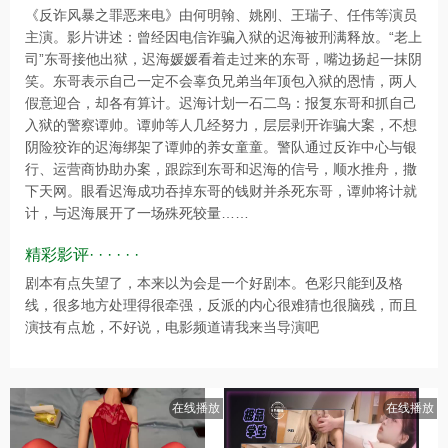
《反诈风暴之罪恶来电》由何明翰、姚刚、王瑞子、任伟等演员
主演。影片讲述：曾经因电信诈骗入狱的迟海被刑满释放。“老上
司”东哥接他出狱，迟海媛媛看着走过来的东哥，嘴边扬起一抹阴
笑。东哥表示自己一定不会辜负兄弟当年顶包入狱的恩情，两人
假意迎合，却各有算计。迟海计划一石二鸟：报复东哥和抓自己
入狱的警察谭帅。谭帅等人几经努力，层层剥开诈骗大案，不想
阴险狡诈的迟海绑架了谭帅的养女童童。警队通过反诈中心与银
行、运营商协助办案，跟踪到东哥和迟海的信号，顺水推舟，撒
下天网。眼看迟海成功吞掉东哥的钱财并杀死东哥，谭帅将计就
计，与迟海展开了一场殊死较量……
精彩影评· · · · · ·
剧本有点失望了，本来以为会是一个好剧本。色彩只能到及格
线，很多地方处理得很牵强，反派的内心很难猜也很脑残，而且
演技有点尬，不好说，电影频道请我来当导演吧