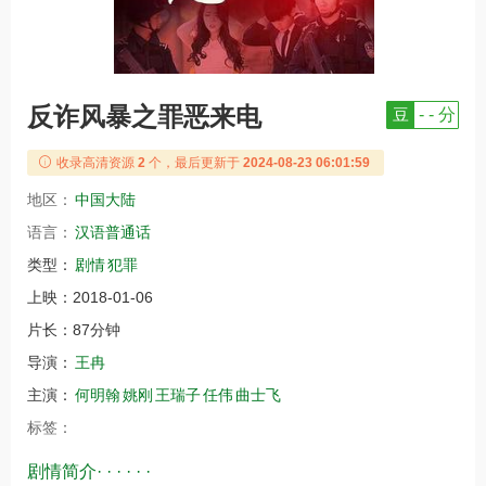
反诈风暴之罪恶来电
豆
- - 分
收录高清资源
2
个，最后更新于
2024-08-23 06:01:59
地区：
中国大陆
语言：
汉语普通话
类型：
剧情
犯罪
上映：
2018-01-06
片长：
87分钟
导演：
王冉
主演：
何明翰
姚刚
王瑞子
任伟
曲士飞
标签：
剧情简介· · · · · ·