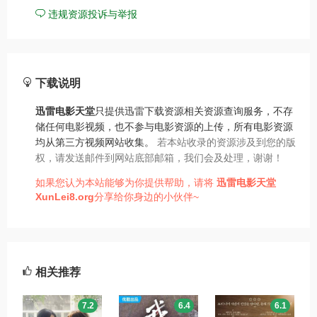
违规资源投诉与举报
下载说明
迅雷电影天堂
只提供迅雷下载资源相关资源查询服务，不存
储任何电影视频，也不参与电影资源的上传，所有电影资源
均从第三方视频网站收集。
若本站收录的资源涉及到您的版
权，请发送邮件到网站底部邮箱，我们会及处理，谢谢！
如果您认为本站能够为你提供帮助，请将
迅雷电影天堂
XunLei8.org
分享给你身边的小伙伴~
相关推荐
7.2
6.4
6.1