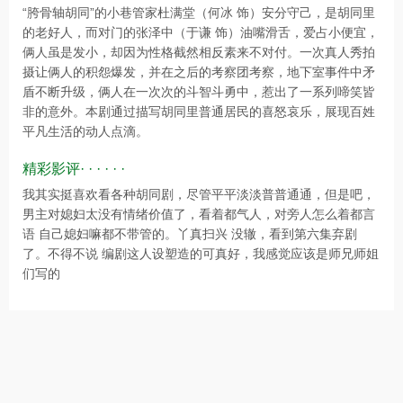
“胯骨轴胡同”的小巷管家杜满堂（何冰 饰）安分守己，是胡同里
的老好人，而对门的张泽中（于谦 饰）油嘴滑舌，爱占小便宜，
俩人虽是发小，却因为性格截然相反素来不对付。一次真人秀拍
摄让俩人的积怨爆发，并在之后的考察团考察，地下室事件中矛
盾不断升级，俩人在一次次的斗智斗勇中，惹出了一系列啼笑皆
非的意外。本剧通过描写胡同里普通居民的喜怒哀乐，展现百姓
平凡生活的动人点滴。
精彩影评· · · · · ·
我其实挺喜欢看各种胡同剧，尽管平平淡淡普普通通，但是吧，
男主对媳妇太没有情绪价值了，看着都气人，对旁人怎么着都言
语 自己媳妇嘛都不带管的。丫真扫兴 没辙，看到第六集弃剧
了。不得不说 编剧这人设塑造的可真好，我感觉应该是师兄师姐
们写的