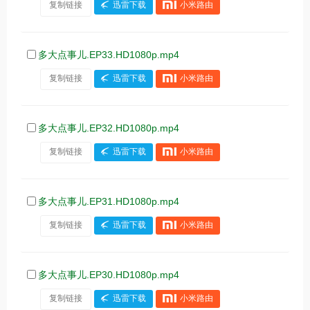
复制链接
迅雷下载
小米路由
多大点事儿.EP33.HD1080p.mp4
复制链接
迅雷下载
小米路由
多大点事儿.EP32.HD1080p.mp4
复制链接
迅雷下载
小米路由
多大点事儿.EP31.HD1080p.mp4
复制链接
迅雷下载
小米路由
多大点事儿.EP30.HD1080p.mp4
复制链接
迅雷下载
小米路由