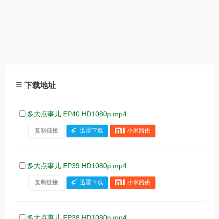
下载地址
多大点事儿.EP40.HD1080p.mp4
复制链接
迅雷下载
小米路由
多大点事儿.EP39.HD1080p.mp4
复制链接
迅雷下载
小米路由
多大点事儿.EP38.HD1080p.mp4