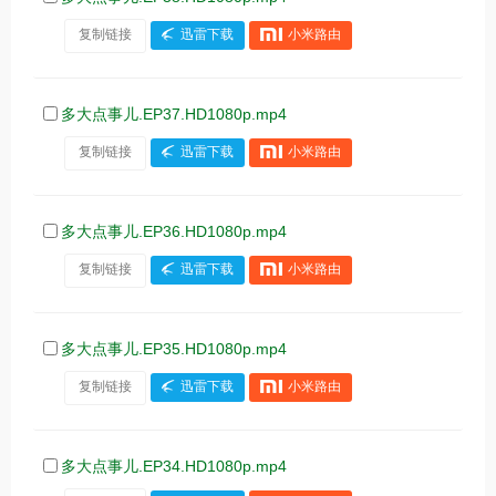
复制链接
迅雷下载
小米路由
多大点事儿.EP37.HD1080p.mp4
复制链接
迅雷下载
小米路由
多大点事儿.EP36.HD1080p.mp4
复制链接
迅雷下载
小米路由
多大点事儿.EP35.HD1080p.mp4
复制链接
迅雷下载
小米路由
多大点事儿.EP34.HD1080p.mp4