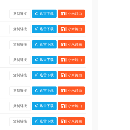
复制链接
迅雷下载
小米路由
复制链接
迅雷下载
小米路由
复制链接
迅雷下载
小米路由
复制链接
迅雷下载
小米路由
复制链接
迅雷下载
小米路由
复制链接
迅雷下载
小米路由
复制链接
迅雷下载
小米路由
复制链接
迅雷下载
小米路由