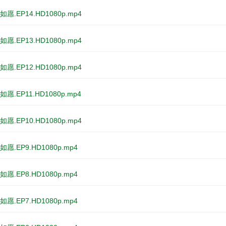
愿.EP14.HD1080p.mp4
愿.EP13.HD1080p.mp4
愿.EP12.HD1080p.mp4
愿.EP11.HD1080p.mp4
愿.EP10.HD1080p.mp4
愿.EP9.HD1080p.mp4
愿.EP8.HD1080p.mp4
愿.EP7.HD1080p.mp4