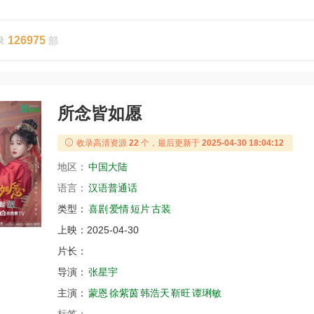
126975
录
部
所念皆如愿
收录高清资源
22
个，最后更新于
2025-04-30 18:04:12
地区：
中国大陆
语言：
汉语普通话
类型：
喜剧
爱情
短片
古装
上映：
2025-04-30
片长：
导演：
张星宇
主演：
蒙恩
徐紫茵
韩浩天
靳旺
谭琍敏