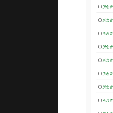
所念皆如
所念皆如
所念皆如
所念皆如
所念皆如
所念皆如
所念皆如
所念皆如