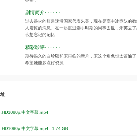
标签：
剧情简介· · · · · ·
过去很火的短道速滑国家代表朱英，现在是高中冰壶队的教
人震惊的消息。在一起度过选手时期的同事去世，朱英去了
么想忘记的记忆……
精彩影评· · · · · ·
期待很久的白珍熙和宋再临的新片，宋这个角色也太酱油了
希望她能多点好资源
地址
3.HD1080p.中文字幕.mp4
3.HD1080p.中文字幕.mp4
1.74 GB