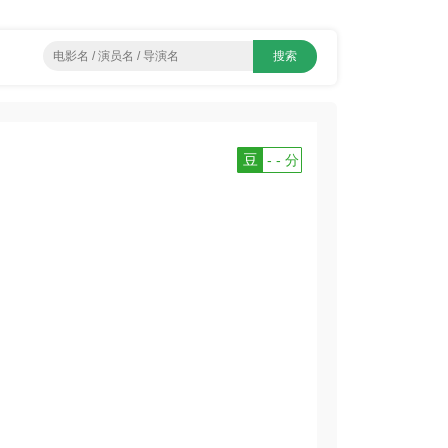
豆
- - 分