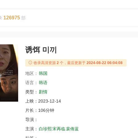
126975
录
部
诱饵 미끼
收录高清资源
2
个，最后更新于
2024-08-22 06:04:08
地区：
韩国
语言：
韩语
类型：
剧情
上映：
2023-12-14
片长：
106分钟
导演：
主演：
白珍熙
宋再临
裴侑蓝