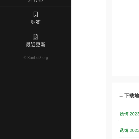
标签
最近更新
©
XunLei8.org
下载
诱饵.202
诱饵.202