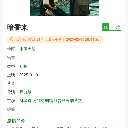
暗香来
豆
- - 分
收录高清资源
13
个，最后更新于
2025-02-05 18:03:28
地区：
中国大陆
语言：
类型：
剧情
上映：
2025-01-01
片长：
导演：
周九钦
主演：
林泽辉
汤加文
刘锡明
贾舒夷
胡博文
标签：
剧情简介· · · · · ·