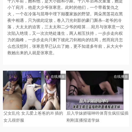
十八年前，她和他，是大小姐和小厮。十八年后再次重逢，她是
小丫宛月，他是大少爷张寒意。此时的他们，一个带着复仇之
火，一个在冷落与屈辱中埋下颠覆家族的野望。两朵黑莲花在黑
夜中相遇，只为彼此绽放，卷入刀光剑影的豪门厮杀--老爷的冷
落，大太太的迫害，三太太和二少爷的暗算.…宛月与张寒意一次
次陷入绝境，又一次次绝处逢生，两人相互扶持，一步步走向权
力的巅峰，一步步走向只剩下彼此刀剑相向的结局，然而宛月怎
么也没想到，张寒意早已认出了她，更不知道多年前，从大火中
救她出来的人就是张寒意。