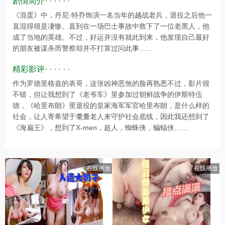
剧情简介· · · · · ·
《混蛋》中，丹尼·特乔饰演一名当年的越战老兵，退役之后他一
直混得很是凄惨。直到在一场巴士事故中救下了一位老黑人，他
成了当地的英雄。不过，好运并没有就此到来，他发现自己最好
的朋友被谋杀而警察却并不打算过问此事……
精彩影评· · · · · ·
作为罗德里格兹的表哥，这张凶神恶煞的脸再熟悉不过，影片很
不错，但让我想到了《老爷车》里参加过朝鲜战争的伊斯特伍
德，《哈里布朗》里退役的皇家海军军官哈里布朗，是什么样的
社会，让人寄希望于耄耋老人来守护社会底线，因此我还想到了
《海扁王》，想到了X-men，超人，蜘蛛侠，蝙蝠侠……