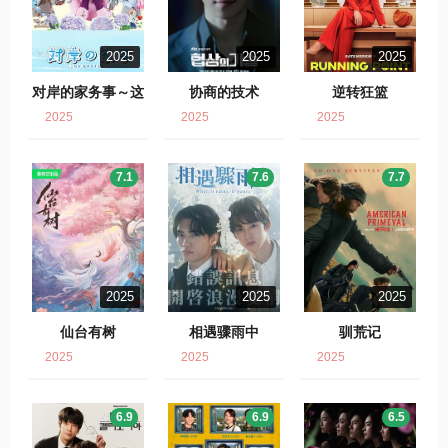
2025
2025
2025
对岸的家务事～这
协商的技术
逆转狂篮
就是我的生存之
2025
2025
2025
道！～
7.1
7.6
7.7
2025
2025
2025
仙台有树
相遇骤雨中
驯荒记
2025
2025
2025
6.9
6.9
6.5