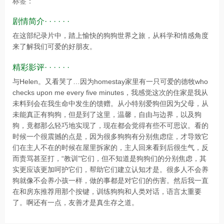
标签：
剧情简介· · · · · ·
在这部纪录片中，踏上愉快的狗狗世界之旅，从科学和情感角度
来了解我们可爱的好朋友。
精彩影评· · · · · ·
与Helen。又看哭了…因为homestay家里有一只可爱的德牧who
checks upon me every five minutes，我感觉这次的住家是我从
未料到会在我生命中发生的馈赠。从小特别爱狗但因为父母，从
未能真正有狗狗，但是到了这里，温馨，自由与边界，以及狗
狗，竟都那么轻巧地实现了，现在都会觉得有些不可思议。看的
时候一个很震撼的点是，因为很多狗狗有分别焦虑症，才导致它
们在主人不在的时候在屋里拆家的，主人回来看到后很生气，反
而责骂甚至打，“教训”它们，但不知道是狗狗们的分别焦虑，其
实更应该更加呵护它们，帮助它们建立认知才是。很多人不会养
狗就像不会养小孩一样，做的事都是对它们的伤害。然后我一直
在和房东推荐用那个按键，训练狗狗和人类对话，语言太重要
了。啊还有一点，友善才是真生存之道。