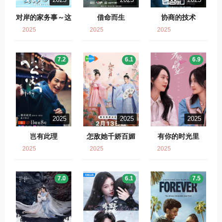
对岸的家务事～这
借命而生
协商的技术
就是我的生存之
2025
2025
2025
道！～
7.2
6.1
6.9
2025
2025
2025
岂有此理
怎敌她千娇百媚
有你的时光里
2025
2025
2025
7.0
6.1
7.5