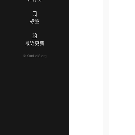
标签
最近更新
©
XunLei8.org