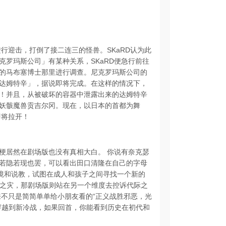
行迎击，打倒了接二连三的怪兽。SKaRD认为此
罗玛斯公司」有某种关系，SKaRD便急行前往
的马布塞博士那里进行调查。尼克罗玛斯公司的
达姆特辛」，据说即将完成。在这样的情况下，
！并且，从被破坏的容器中泄露出来的达姆特辛
妖骸魔兽贡吉尔冈。现在，以日本的首都为舞
即将拉开！
个梗居然在剧场版也没有真相大白。 你说有奈克瑟
若隐若现也罢，可以看出田口清隆在自己的字母
语境和说教，试图在成人和孩子之间寻找一个新的
妄之灾，那剧场版则站在另一个维度去控诉代际之
来不只是简简单单给小朋友看的“正义战胜邪恶，光
穿越到新冷战，如果回首，你能看到历史在初代和