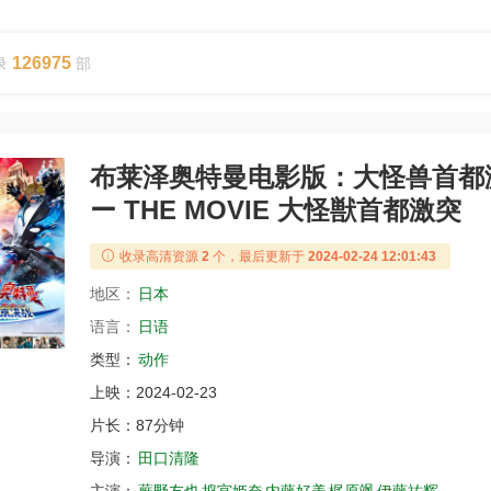
126975
录
部
布莱泽奥特曼电影版：大怪兽首都
ー THE MOVIE 大怪獣首都激突
收录高清资源
2
个，最后更新于
2024-02-24 12:01:43
地区：
日本
语言：
日语
类型：
动作
上映：
2024-02-23
片长：
87分钟
导演：
田口清隆