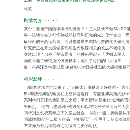
主演：
蕨野友也
捣宫姫奈
内藤好美
梶原飒
伊藤祐辉
标签：
剧情简介· · · · · ·
某个工业地带陆陆续续出现怪兽？！弦人队长率领SKaRD进
事与该地带在进行怪兽残骸处理和研究的先进化学企业「尼克
该公司的最高运营者、同时也是世界屈指可数的化学研究者
研究所正在开发能够实现与生命根源相关的长生不老物质「
突然出现了自称「宇宙霸者」的神秘宇宙人「达姆诺星人」
物质吞噬了研究所的怪兽样本，诞生了可怕的巨大怪兽——
台，布莱泽奥特曼以及SKaRD与大怪兽壮烈的大碰撞帷幕
精彩影评· · · · · ·
TV版意犹未尽的结束了，“人间体到底是谁？好难啊～”这
斯和庵野秀明的幽灵在上空飘荡也好，有盖亚和高斯的影子
系列特别是泽塔攀到星云之后，尽力摆脱“新生代”低幼的
平衡点。 他自己也说V99有映射巴以冲突对平民而言的无
间特别是父权荼毒之下的某些社会。 再说一遍，奥特曼从
明战胜黑暗”的二极管作品，祂绵延近一个甲子，从旧冷战
布莱泽乃至后续英雄之间做着完美的对仗。