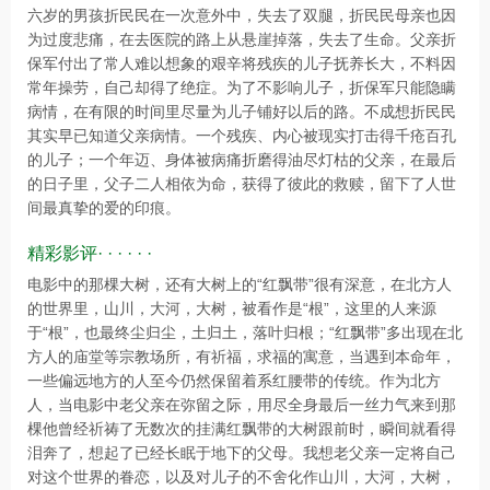
六岁的男孩折民民在一次意外中，失去了双腿，折民民母亲也因
为过度悲痛，在去医院的路上从悬崖掉落，失去了生命。父亲折
保军付出了常人难以想象的艰辛将残疾的儿子抚养长大，不料因
常年操劳，自己却得了绝症。为了不影响儿子，折保军只能隐瞒
病情，在有限的时间里尽量为儿子铺好以后的路。不成想折民民
其实早已知道父亲病情。一个残疾、内心被现实打击得千疮百孔
的儿子；一个年迈、身体被病痛折磨得油尽灯枯的父亲，在最后
的日子里，父子二人相依为命，获得了彼此的救赎，留下了人世
间最真挚的爱的印痕。
精彩影评· · · · · ·
电影中的那棵大树，还有大树上的“红飘带”很有深意，在北方人
的世界里，山川，大河，大树，被看作是“根”，这里的人来源
于“根”，也最终尘归尘，土归土，落叶归根；“红飘带”多出现在北
方人的庙堂等宗教场所，有祈福，求福的寓意，当遇到本命年，
一些偏远地方的人至今仍然保留着系红腰带的传统。作为北方
人，当电影中老父亲在弥留之际，用尽全身最后一丝力气来到那
棵他曾经祈祷了无数次的挂满红飘带的大树跟前时，瞬间就看得
泪奔了，想起了已经长眠于地下的父母。我想老父亲一定将自己
对这个世界的眷恋，以及对儿子的不舍化作山川，大河，大树，