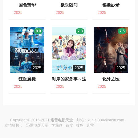
国色芳华
极乐凶间
锦囊妙录
2025
2025
2025
8.0
7.3
7.5
2025
2025
2025
狂医魔徒
对岸的家务事～这
化外之医
就是我的生存之
2025
2025
2025
道！～
Copyright © 2016-2021
迅雷电影天堂
邮箱：
xunlei800@busrr.com
友情链接：
迅雷电影天堂
学霸盘
百度
搜狗
迅雷