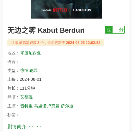
无边之雾 Kabut Berduri
豆
- - 分
收录高清资源
2
个，最后更新于
2024-08-03 12:02:52
地区：
印度尼西亚
语言：
类型：
惊悚
犯罪
上映：
2024-08-01
片长：
111分钟
导演：
艾德温
主演：
普特里·马里诺
卢克曼·萨尔迪
标签：
剧情简介· · · · · ·