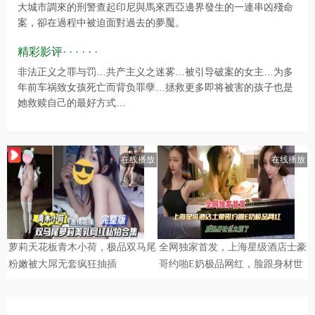
大城市調來的刑警查起印尼與馬來西亞邊界發生的一連串凶殘命
案，卻在過程中被迫面對過去的夢魘。
精彩影评· · · · · ·
非法正义之罪与罚…共产主义之迷雾…被引导破案的女主…为多
年前车祸致女孩死亡而背负罪孽…拯救更多即将被害的孩子也是
她救赎自己的最好方式…