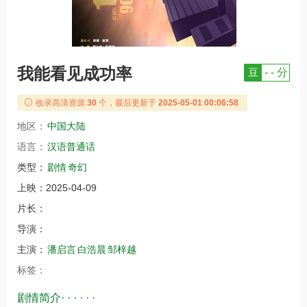
我能看见成功率
豆
- - 分
收录高清资源
30
个，最后更新于
2025-05-01 00:06:58
地区：
中国大陆
语言：
汉语普通话
类型：
剧情
奇幻
上映：
2025-04-09
片长：
导演：
主演：
潘启言
白浩晨
邹梓越
标签：
剧情简介· · · · · ·