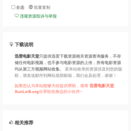
全选
批量复制
违规资源投诉与举报
下载说明
迅雷电影天堂
只提供迅雷下载资源相关资源查询服务，不存
储任何电影视频，也不参与电影资源的上传，所有电影资源
均从第三方视频网站收集。
若本站收录的资源涉及到您的版
权，请发送邮件到网站底部邮箱，我们会及处理，谢谢！
如果您认为本站能够为你提供帮助，请将
迅雷电影天堂
XunLei8.org
分享给你身边的小伙伴~
相关推荐