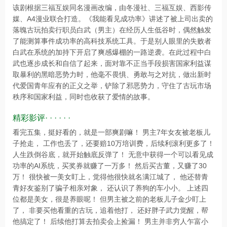
该剧根据三福互娱同名漫画改编，由冬漫社、三福互娱、西影传
媒、A4漫业联合打造。《我能看见成功率》讲述了被上司出卖的
落魄古玩拍卖行职员白武（男主）在经历人生低谷时，偶然触发
了能测算事件成功率的高科技系统工具。于是别人眼里的失败者
白武在系统的加持下开启了爽感爆棚的一路逆袭。在此过程中白
武也逐步成长和自信了起来，面对靠不正当手段损害国家利益谋
取暴利的黑暗恶势力时，他毫不畏惧、勇敢与之对抗，做出新时
代爱国青年应有的正义之举，铲除了邪恶势力，守住了古玩市场
秩序和国家利益，同时也收获了爱情的故事。
精彩影评· · · · · ·
看完五集，挺好看的，就是一部爽剧嘛！ 男主7年女友被老板儿
子抢走， 工作也丢了，还要赔10万培训费，后续利滚利更多了！
人生跌倒谷底，就开始触底反弹了！ 无意中获得一个可以看见成
功率的AI系统，买奖券就赚了一万多！ 然后买古董，又赚了30
万！ 很快被一美女盯上，觉得他很快就名满江城了， 他还替青
青好友鉴别了骗子相亲对象， 还认识了养狗的车小小。 上述四
位都是美女，很是养眼呢！ 但男主被之前的老板儿子金少盯上
了， 非要买他看重的古玩，追着他打， 还好胖子武力觉醒，帮
他搞定了！ 后续他打算去拍卖会上捡漏！ 男主并非穷人乍富小