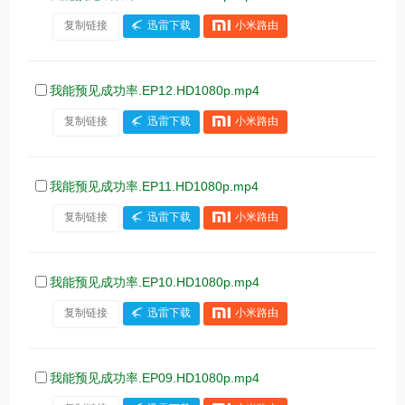
复制链接
迅雷下载
小米路由
我能预见成功率.EP12.HD1080p.mp4
复制链接
迅雷下载
小米路由
我能预见成功率.EP11.HD1080p.mp4
复制链接
迅雷下载
小米路由
我能预见成功率.EP10.HD1080p.mp4
复制链接
迅雷下载
小米路由
我能预见成功率.EP09.HD1080p.mp4