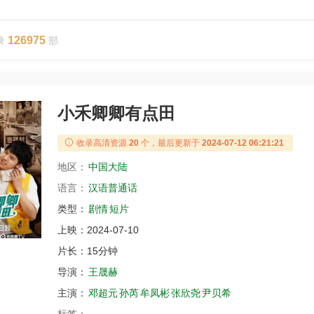
126975
录
部
小禾卿卿有点田
收录高清资源
20
个，最后更新于
2024-07-12 06:21:21
地区：
中国大陆
语言：
汉语普通话
类型：
剧情
短片
上映：
2024-07-10
片长：
15分钟
导演：
王晟赫
主演：
邓超元
孙芮
牟凤彬
张欣尧
尹贝希