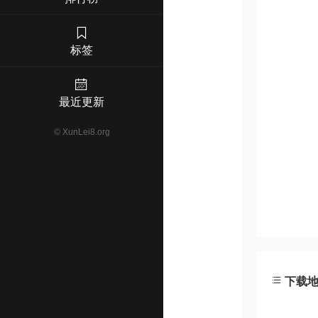
标签
最近更新
©
XunLei8.org
下载