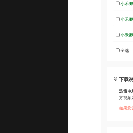
小禾卿卿
小禾卿卿
小禾卿卿
全选
下载
迅雷电
方视频
如果您