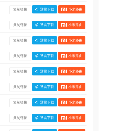
复制链接
迅雷下载
小米路由
复制链接
迅雷下载
小米路由
复制链接
迅雷下载
小米路由
复制链接
迅雷下载
小米路由
复制链接
迅雷下载
小米路由
复制链接
迅雷下载
小米路由
复制链接
迅雷下载
小米路由
复制链接
迅雷下载
小米路由