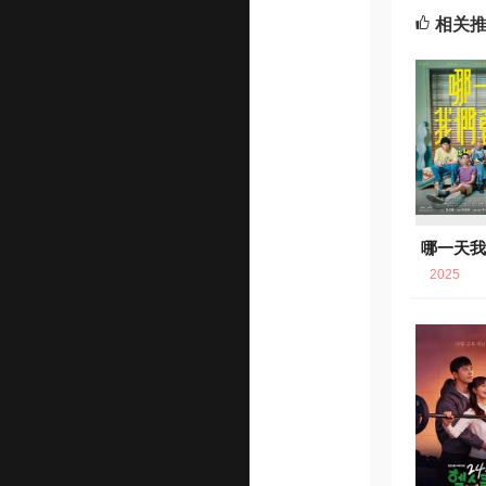
相关
哪一天
8.
2025