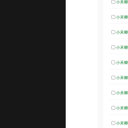
小禾卿卿
小禾卿卿
小禾卿卿
小禾卿卿
小禾卿卿
小禾卿卿
小禾卿卿
小禾卿卿
小禾卿卿