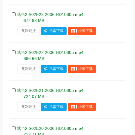
武当2.S02E23.2006.HD1080p.mp4
672.83 MB
复制链接
迅雷下载
小米下载
武当2.S02E22.2006.HD1080p.mp4
686.66 MB
复制链接
迅雷下载
小米下载
武当2.S02E21.2006.HD1080p.mp4
724.07 MB
复制链接
迅雷下载
小米下载
武当2.S02E20.2006.HD1080p.mp4
713.71 MB