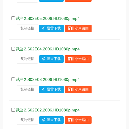
武当2.S02E05.2006.HD1080p.mp4
复制链接
迅雷下载
小米路由
武当2.S02E04.2006.HD1080p.mp4
复制链接
迅雷下载
小米路由
武当2.S02E03.2006.HD1080p.mp4
复制链接
迅雷下载
小米路由
武当2.S02E02.2006.HD1080p.mp4
复制链接
迅雷下载
小米路由