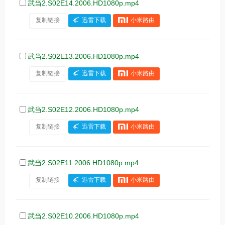
武当2.S02E14.2006.HD1080p.mp4
复制链接
迅雷下载
小米路由
武当2.S02E13.2006.HD1080p.mp4
复制链接
迅雷下载
小米路由
武当2.S02E12.2006.HD1080p.mp4
复制链接
迅雷下载
小米路由
武当2.S02E11.2006.HD1080p.mp4
复制链接
迅雷下载
小米路由
武当2.S02E10.2006.HD1080p.mp4