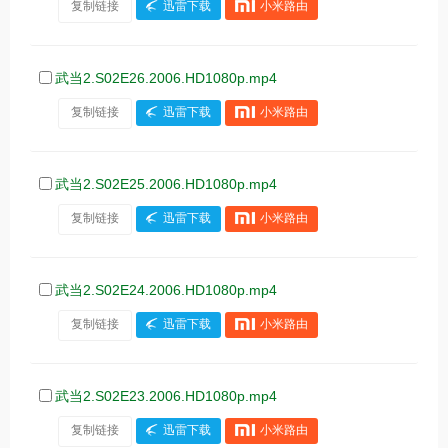
复制链接
迅雷下载
小米路由
武当2.S02E26.2006.HD1080p.mp4
复制链接
迅雷下载
小米路由
武当2.S02E25.2006.HD1080p.mp4
复制链接
迅雷下载
小米路由
武当2.S02E24.2006.HD1080p.mp4
复制链接
迅雷下载
小米路由
武当2.S02E23.2006.HD1080p.mp4
复制链接
迅雷下载
小米路由