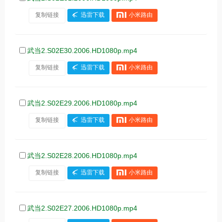
复制链接
迅雷下载
小米路由
武当2.S02E30.2006.HD1080p.mp4
复制链接
迅雷下载
小米路由
武当2.S02E29.2006.HD1080p.mp4
复制链接
迅雷下载
小米路由
武当2.S02E28.2006.HD1080p.mp4
复制链接
迅雷下载
小米路由
武当2.S02E27.2006.HD1080p.mp4