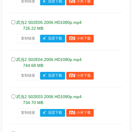
复制链接
迅雷下载
小米下载
武当2.S02E05.2006.HD1080p.mp4
726.22 MB
复制链接
迅雷下载
小米下载
武当2.S02E04.2006.HD1080p.mp4
744.68 MB
复制链接
迅雷下载
小米下载
武当2.S02E03.2006.HD1080p.mp4
734.70 MB
复制链接
迅雷下载
小米下载