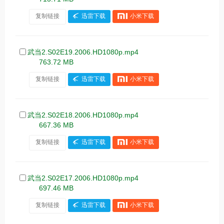
复制链接
迅雷下载
小米下载
武当2.S02E19.2006.HD1080p.mp4
763.72 MB
复制链接
迅雷下载
小米下载
武当2.S02E18.2006.HD1080p.mp4
667.36 MB
复制链接
迅雷下载
小米下载
武当2.S02E17.2006.HD1080p.mp4
697.46 MB
复制链接
迅雷下载
小米下载