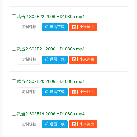
武当2.S02E22.2006.HD1080p.mp4
复制链接
迅雷下载
小米路由
武当2.S02E21.2006.HD1080p.mp4
复制链接
迅雷下载
小米路由
武当2.S02E20.2006.HD1080p.mp4
复制链接
迅雷下载
小米路由
武当2.S02E19.2006.HD1080p.mp4
复制链接
迅雷下载
小米路由