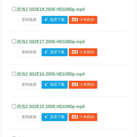
武当2.S02E18.2006.HD1080p.mp4
复制链接
迅雷下载
小米路由
武当2.S02E17.2006.HD1080p.mp4
复制链接
迅雷下载
小米路由
武当2.S02E16.2006.HD1080p.mp4
复制链接
迅雷下载
小米路由
武当2.S02E15.2006.HD1080p.mp4
复制链接
迅雷下载
小米路由