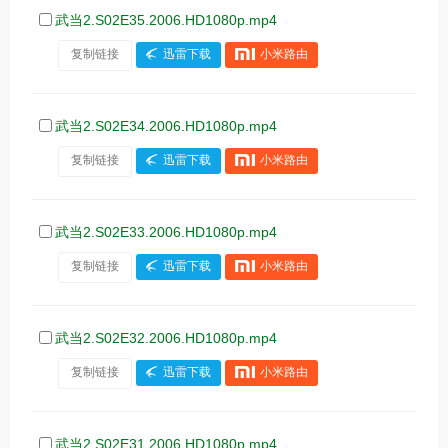
武当2.S02E35.2006.HD1080p.mp4
复制链接
迅雷下载
小米路由
武当2.S02E34.2006.HD1080p.mp4
复制链接
迅雷下载
小米路由
武当2.S02E33.2006.HD1080p.mp4
复制链接
迅雷下载
小米路由
武当2.S02E32.2006.HD1080p.mp4
复制链接
迅雷下载
小米路由
武当2.S02E31.2006.HD1080p.mp4