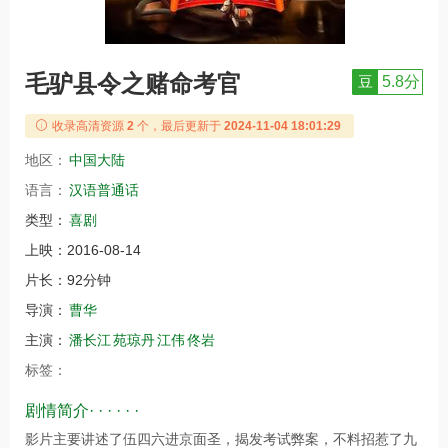
毛驴县令之赌命考官
豆
5.8分
收录高清资源
2
个，最后更新于
2024-11-04 18:01:29
地区：
中国大陆
语言：
汉语普通话
类型：
喜剧
上映：
2016-08-14
片长：
92分钟
导演：
曹华
主演：
潘长江
苑琼丹
江伟
佟岩
标签：
剧情简介· · · · · ·
影片主要讲述了伍四六进京面圣，揭发考试弊案，不料招惹了九