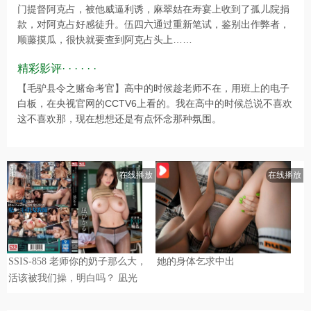
门提督阿克占，被他威逼利诱，麻翠姑在寿宴上收到了孤儿院捐
款，对阿克占好感徒升。伍四六通过重新笔试，鉴别出作弊者，
顺藤摸瓜，很快就要查到阿克占头上……
精彩影评· · · · · ·
【毛驴县令之赌命考官】高中的时候趁老师不在，用班上的电子
白板，在央视官网的CCTV6上看的。我在高中的时候总说不喜欢
这不喜欢那，现在想想还是有点怀念那种氛围。