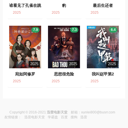
谁看见了孔雀在跳
豹
最后生还者
舞？
2025
2025
2025
7.9
7.3
6.4
2025
2025
2025
宛如阿修罗
思想很危险
我叫赵甲第2
2025
2025
2025
Copyright © 2016-2021
迅雷电影天堂
邮箱：
xunlei800@busrr.com
友情链接：
迅雷电影天堂
学霸盘
百度
搜狗
迅雷