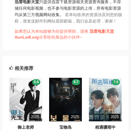
迅雷电影天堂
只提供迅雷下载资源相关资源查询服务，不存
储任何电影视频，也不参与电影资源的上传，所有电影资源
均从第三方视频网站收集。
若本站收录的资源涉及到您的版
权，请发送邮件到网站底部邮箱，我们会及处理，谢谢！
如果您认为本站能够为你提供帮助，请将
迅雷电影天堂
XunLei8.org
分享给你身边的小伙伴~
相关推荐
6.8
6.7
7.6
2025
2025
2025
御上老师
宝物岛
相遇骤雨中