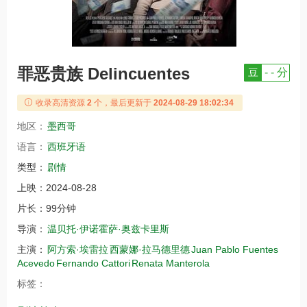
罪恶贵族 Delincuentes
豆
- - 分
收录高清资源
2
个，最后更新于
2024-08-29 18:02:34
地区：
墨西哥
语言：
西班牙语
类型：
剧情
上映：
2024-08-28
片长：
99分钟
导演：
温贝托·伊诺霍萨·奥兹卡里斯
主演：
阿方索·埃雷拉
西蒙娜·拉马德里德
Juan Pablo Fuentes
Acevedo
Fernando Cattori
Renata Manterola
标签：