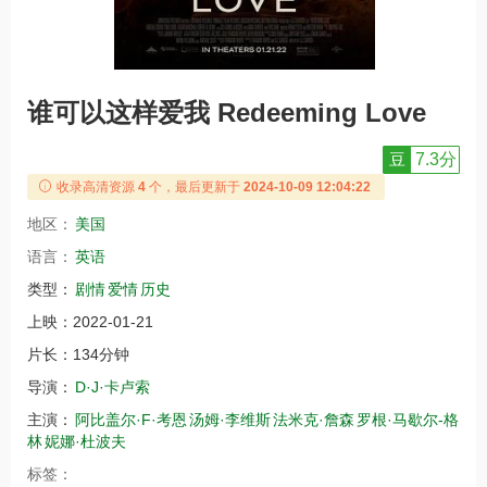
谁可以这样爱我 Redeeming Love
豆
7.3分
收录高清资源
4
个，最后更新于
2024-10-09 12:04:22
地区：
美国
语言：
英语
类型：
剧情
爱情
历史
上映：
2022-01-21
片长：
134分钟
导演：
D·J·卡卢索
主演：
阿比盖尔·F·考恩
汤姆·李维斯
法米克·詹森
罗根·马歇尔-格
林
妮娜·杜波夫
标签：