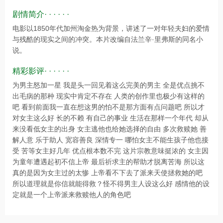
剧情简介· · · · · ·
电影以1850年代加州淘金热为背景，讲述了一对年轻夫妇的爱情
与残酷的现实之间的冲突。本片改编自法兰辛·里弗斯的同名小
说。
精彩影评· · · · · ·
为男主怒加一星 我是头一回见着这么完美的男主 全是优点挑不
出毛病的那种 现实中肯定不存在 人类的创作里也极少有这样的
吧 看到前面我一直在想这男的怕不是那方面有点问题吧 所以才
对女主这么好 长的不赖 有自己的事业 生活在那样一个年代 却从
来没看低女主的出身 女主逃他也给她选择的自由 多次救赎她 善
解人意 乐于助人 宽容善良 深情专一 哪怕女主不能生孩子他也接
受 苦等女主好几年 优点根本数不完 这片宗教意味挺浓的 女主因
为童年遭遇起初不信上帝 最后祈求主的帮助才脱离苦海 所以这
真的是因为女主过的太惨 上帝看不下去了派来天使拯救她的吧
所以道理就是你信就能得救？怪不得男主人设这么好 感情他的设
定就是一个上帝派来救赎他人的角色吧