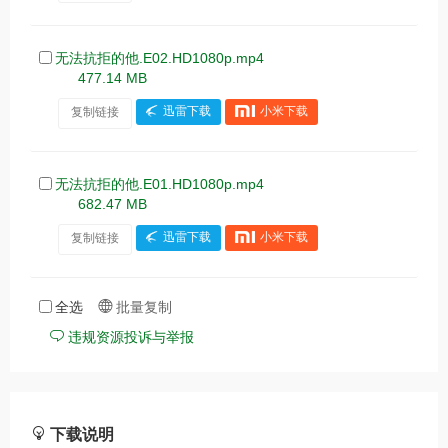
无法抗拒的他.E02.HD1080p.mp4
477.14 MB
复制链接
迅雷下载
小米下载
无法抗拒的他.E01.HD1080p.mp4
682.47 MB
复制链接
迅雷下载
小米下载
全选
批量复制
违规资源投诉与举报
下载说明