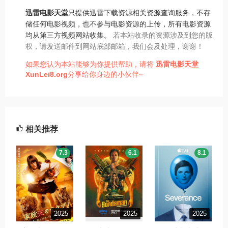
迅雷电影天堂
只提供迅雷下载资源相关资源查询服务，不存
储任何电影视频，也不参与电影资源的上传，所有电影资源
均从第三方视频网站收集。
若本站收录的资源涉及到您的版
权，请发送邮件到网站底部邮箱，我们会及处理，谢谢！
如果您认为本站能够为你提供帮助，请将
迅雷电影天堂
XunLei8.org
分享给你身边的小伙伴~
相关推荐
7.3
6.1
8.1
2025
2025
2025