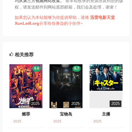
均从第三方视频网站收集。
若本站收录的资源涉及到您的版
权，请发送邮件到网站底部邮箱，我们会及处理，谢谢！
如果您认为本站能够为你提供帮助，请将
迅雷电影天堂
XunLei8.org
分享给你身边的小伙伴~
相关推荐
6.6
6.7
6.2
2025
2025
2025
燃罪
宝物岛
主播
2025
2025
2025