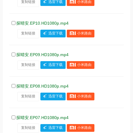
复制链接
迅雷下载
小米路由
探晴安.EP10.HD1080p.mp4
复制链接
迅雷下载
小米路由
探晴安.EP09.HD1080p.mp4
复制链接
迅雷下载
小米路由
探晴安.EP08.HD1080p.mp4
复制链接
迅雷下载
小米路由
探晴安.EP07.HD1080p.mp4
复制链接
迅雷下载
小米路由