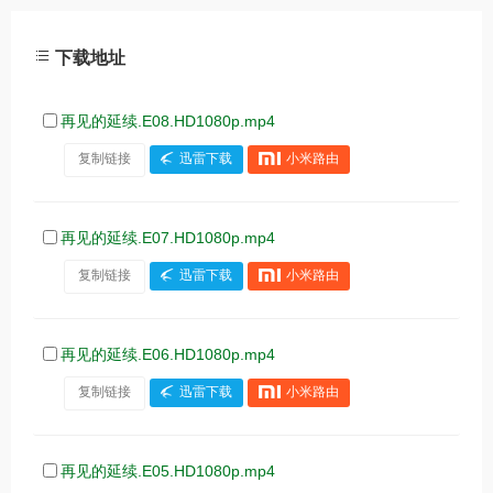
下载地址
再见的延续.E08.HD1080p.mp4
复制链接
迅雷下载
小米路由
再见的延续.E07.HD1080p.mp4
复制链接
迅雷下载
小米路由
再见的延续.E06.HD1080p.mp4
复制链接
迅雷下载
小米路由
再见的延续.E05.HD1080p.mp4