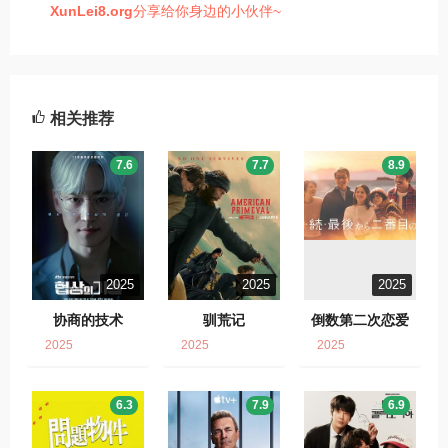
XunLei8.org
分享给你身边的小伙伴~
相关推荐
7.6
7.7
8.9
2025
2025
2025
协商的技术
驯荒记
倒数第二次恋爱
2025
2025
2025
6.3
7.9
6.9