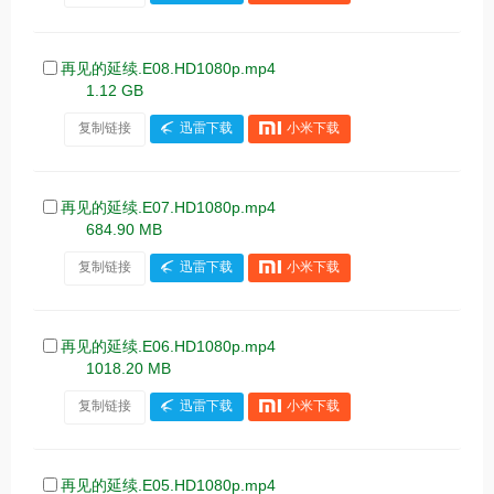
再见的延续.E08.HD1080p.mp4
1.12 GB
复制链接
迅雷下载
小米下载
再见的延续.E07.HD1080p.mp4
684.90 MB
复制链接
迅雷下载
小米下载
再见的延续.E06.HD1080p.mp4
1018.20 MB
复制链接
迅雷下载
小米下载
再见的延续.E05.HD1080p.mp4