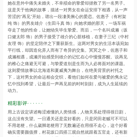
她在意外中痛失未婚夫，不幸殒命的挚爱却拯救了另一名男子。
这是关于他俩的故事，描述一对男女在命运安排下相遇，从一声
苦涩的“再见”开始，谱出一段凄美揪心的爱恋。佐惠子（有村架
纯 饰）的男友雄介（生田斗真 饰）向她求婚的那天，一场车祸
夺走了他的性命，让她恸失毕生挚爱。而后，一个名叫成濑（坂
口健太郎 饰）的男子接受了雄介的心脏移植，在妻子三纪（中村
友理 饰）的坚定陪伴之下重获新生。这两对男女的生活本该宛如
平行线，却因造化弄人而有了奇异的交集。冥冥之中，佐惠子和
成濑相遇，成濑开始感受到雄介的记忆在心中慢慢苏醒。说再见
的椎心之痛避无可避，与挚爱道别是生而为人必将面对的课题。
这则爱情故事以北海道和夏威夷为舞台，在绝美背景的衬托之
下，这对男女的命运相会交织，看他们如何在爱与被爱的隽永记
忆中找到希望，让最后一声再见前的时时刻刻，成为人生延续的
动力。
精彩影评· · · · · ·
用上古设定讲述晦涩难懂的人类情感，人物关系处理得很日剧，
这点没有失望。一日通关还是蛮好看的，只是冈田老贼可不可以
不用老梗，什么崴脚老梗用了无数遍还在用很不走心，这个好看
确实需要颜值撑，村花坂口四搭三观自然就跟着五官走，还有新