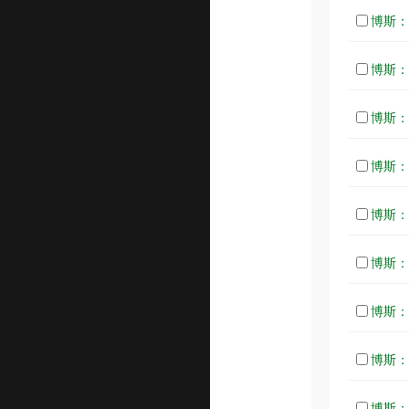
博斯：传
博斯：传
博斯：传
博斯：传
博斯：传
博斯：传
博斯：传
博斯：传
博斯：传