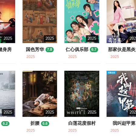
2025
2025
2025
20
健身房
国色芳华
仁心俱乐部
那家伙是黑炎
7.8
6.7
8
6.9
2025
2025
2025
2025
2025
2025
20
折腰
白莲花度假村
我叫赵甲第
6.2
6.6
2
6.8
6.4
2025
2025
2025