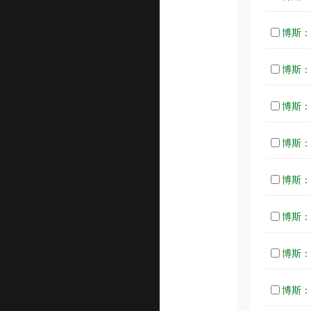
博斯：传
博斯：传
博斯：传
博斯：传
博斯：传
博斯：传
博斯：传
博斯：传