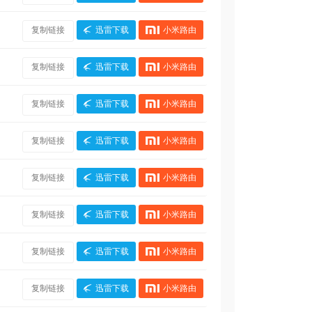
复制链接
迅雷下载
小米路由
复制链接
迅雷下载
小米路由
复制链接
迅雷下载
小米路由
复制链接
迅雷下载
小米路由
复制链接
迅雷下载
小米路由
复制链接
迅雷下载
小米路由
复制链接
迅雷下载
小米路由
复制链接
迅雷下载
小米路由