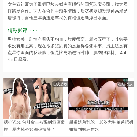
女主宓初夏为了重振已故未婚夫唐璟行的国货珠宝公司，找大网
红路易合作。两人在合作中渐生情愫，后宓初夏却发现路易就是
唐璟行，而他三年前遭遇车祸的真相也逐渐浮出水面。
精彩影评· · · · · ·
男帅女美，剧情有看头不狗血，甜度很高。就够五星了，其实要
求没有那么高，现在很多短剧真的是差得各凭本事。男主还是有
点星你里面的反派脸，但是比离婚进行时帅，肌肉很有料。 4.4
4.5日起看。