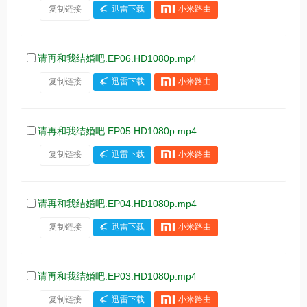
复制链接
迅雷下载
小米路由
请再和我结婚吧.EP06.HD1080p.mp4
复制链接
迅雷下载
小米路由
请再和我结婚吧.EP05.HD1080p.mp4
复制链接
迅雷下载
小米路由
请再和我结婚吧.EP04.HD1080p.mp4
复制链接
迅雷下载
小米路由
请再和我结婚吧.EP03.HD1080p.mp4
复制链接
迅雷下载
小米路由