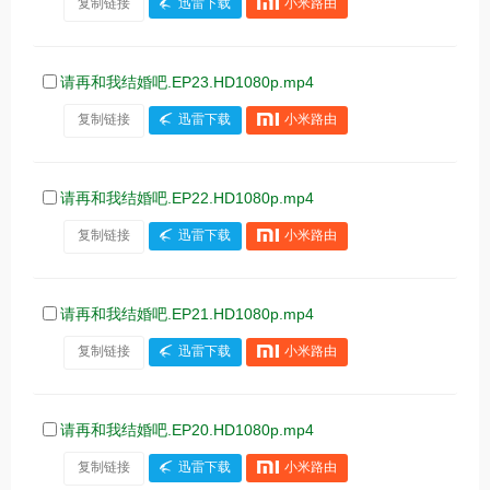
复制链接
迅雷下载
小米路由
请再和我结婚吧.EP23.HD1080p.mp4
复制链接
迅雷下载
小米路由
请再和我结婚吧.EP22.HD1080p.mp4
复制链接
迅雷下载
小米路由
请再和我结婚吧.EP21.HD1080p.mp4
复制链接
迅雷下载
小米路由
请再和我结婚吧.EP20.HD1080p.mp4
复制链接
迅雷下载
小米路由