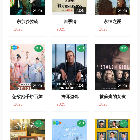
2025
2025
2025
东京沙拉碗
四季情
永恒之爱
2025
2025
2025
6.1
7.9
6.6
2025
2025
2025
怎敌她千娇百媚
掩耳盗邻
被偷走的女孩
2025
2025
2025
6.7
7.9
6.9