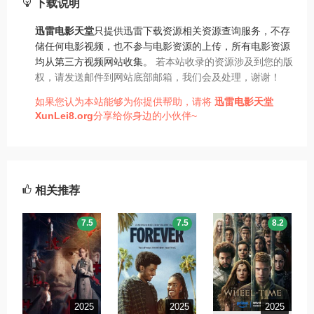
下载说明
迅雷电影天堂
只提供迅雷下载资源相关资源查询服务，不存
储任何电影视频，也不参与电影资源的上传，所有电影资源
均从第三方视频网站收集。
若本站收录的资源涉及到您的版
权，请发送邮件到网站底部邮箱，我们会及处理，谢谢！
如果您认为本站能够为你提供帮助，请将
迅雷电影天堂
XunLei8.org
分享给你身边的小伙伴~
相关推荐
7.5
7.5
8.2
2025
2025
2025