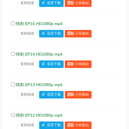
复制链接
迅雷下载
小米路由
情刺.EP15.HD1080p.mp4
复制链接
迅雷下载
小米路由
情刺.EP14.HD1080p.mp4
复制链接
迅雷下载
小米路由
情刺.EP13.HD1080p.mp4
复制链接
迅雷下载
小米路由
情刺.EP12.HD1080p.mp4
复制链接
迅雷下载
小米路由