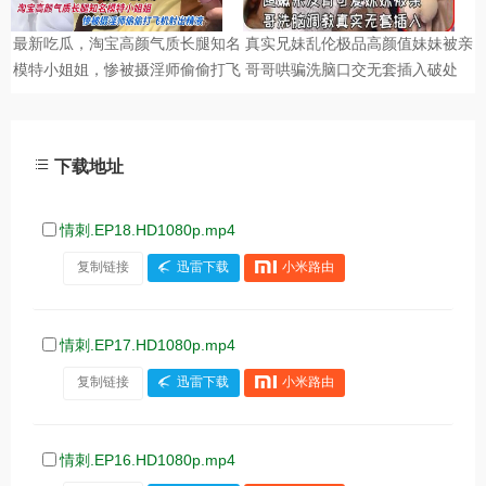
下载地址
情刺.EP18.HD1080p.mp4
复制链接
迅雷下载
小米路由
情刺.EP17.HD1080p.mp4
复制链接
迅雷下载
小米路由
情刺.EP16.HD1080p.mp4