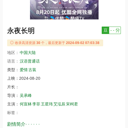
永夜长明
豆
- - 分
收录高清资源
30
个，最后更新于
2024-09-02 07:03:38
地区：
中国大陆
语言：
汉语普通话
类型：
爱情
古装
上映：
2024-08-20
片长：
导演：
吴承峰
主演：
何宣林
李菲
王星玮
艾泓辰
宋柯君
标签：
剧情简介· · · · · ·