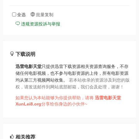
全选
批量复制
违规资源投诉与举报
下载说明
迅雷电影天堂
只提供迅雷下载资源相关资源查询服务，不存
储任何电影视频，也不参与电影资源的上传，所有电影资源
均从第三方视频网站收集。
若本站收录的资源涉及到您的版
权，请发送邮件到网站底部邮箱，我们会及处理，谢谢！
如果您认为本站能够为你提供帮助，请将
迅雷电影天堂
XunLei8.org
分享给你身边的小伙伴~
相关推荐