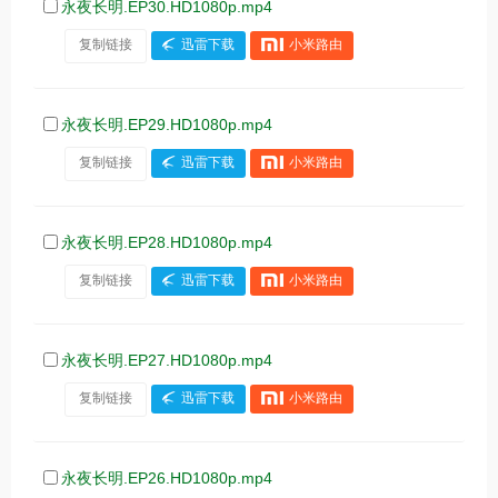
永夜长明.EP30.HD1080p.mp4
复制链接
迅雷下载
小米路由
永夜长明.EP29.HD1080p.mp4
复制链接
迅雷下载
小米路由
永夜长明.EP28.HD1080p.mp4
复制链接
迅雷下载
小米路由
永夜长明.EP27.HD1080p.mp4
复制链接
迅雷下载
小米路由
永夜长明.EP26.HD1080p.mp4