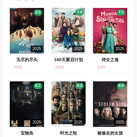
8.5
7.9
7.2
2025
2025
2025
无尽的尽头
180天重启计划
侍女之道
2025
2025
2025
6.7
8.2
6.6
2025
2025
2025
宝物岛
时光之轮
被偷走的女孩