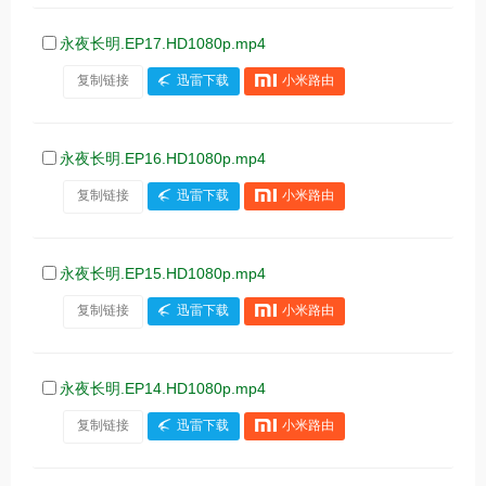
永夜长明.EP17.HD1080p.mp4
复制链接
迅雷下载
小米路由
永夜长明.EP16.HD1080p.mp4
复制链接
迅雷下载
小米路由
永夜长明.EP15.HD1080p.mp4
复制链接
迅雷下载
小米路由
永夜长明.EP14.HD1080p.mp4
复制链接
迅雷下载
小米路由