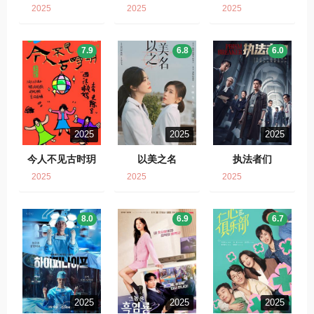
2025
2025
2025
7.9
6.8
6.0
2025
2025
2025
今人不见古时玥
以美之名
执法者们
2025
2025
2025
8.0
6.9
6.7
2025
2025
2025