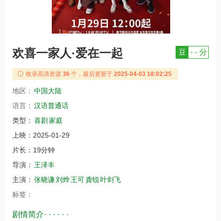
欢喜一家人·爱在一起
豆
- - 分
收录高清资源
36
个，最后更新于
2025-04-03 18:02:25
地区：
中国大陆
语言：
汉语普通话
类型：
喜剧
家庭
上映：
2025-01-29
片长：
19分钟
导演：
王泽丰
主演：
张晓谦
刘烨
王可
龚锐
叶剑飞
标签：
剧情简介· · · · · ·