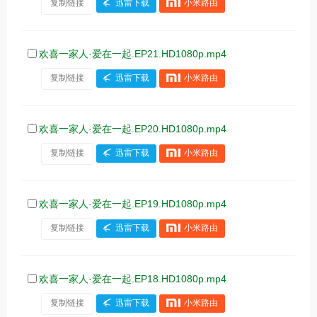
复制链接
迅雷下载
小米路由
欢喜一家人·爱在一起.EP21.HD1080p.mp4
复制链接
迅雷下载
小米路由
欢喜一家人·爱在一起.EP20.HD1080p.mp4
复制链接
迅雷下载
小米路由
欢喜一家人·爱在一起.EP19.HD1080p.mp4
复制链接
迅雷下载
小米路由
欢喜一家人·爱在一起.EP18.HD1080p.mp4
复制链接
迅雷下载
小米路由