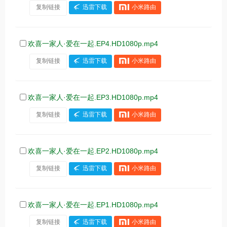
复制链接
迅雷下载
小米路由
欢喜一家人·爱在一起.EP4.HD1080p.mp4
复制链接
迅雷下载
小米路由
欢喜一家人·爱在一起.EP3.HD1080p.mp4
复制链接
迅雷下载
小米路由
欢喜一家人·爱在一起.EP2.HD1080p.mp4
复制链接
迅雷下载
小米路由
欢喜一家人·爱在一起.EP1.HD1080p.mp4
复制链接
迅雷下载
小米路由