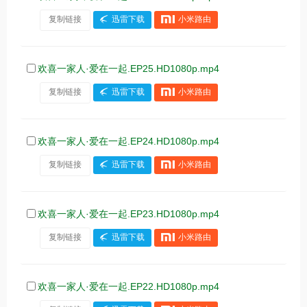
复制链接
迅雷下载
小米路由
欢喜一家人·爱在一起.EP25.HD1080p.mp4
复制链接
迅雷下载
小米路由
欢喜一家人·爱在一起.EP24.HD1080p.mp4
复制链接
迅雷下载
小米路由
欢喜一家人·爱在一起.EP23.HD1080p.mp4
复制链接
迅雷下载
小米路由
欢喜一家人·爱在一起.EP22.HD1080p.mp4