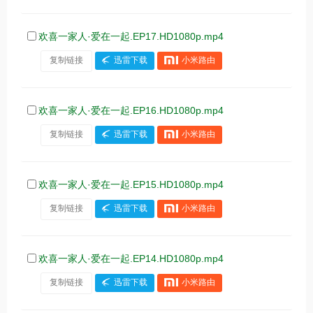
欢喜一家人·爱在一起.EP17.HD1080p.mp4
复制链接
迅雷下载
小米路由
欢喜一家人·爱在一起.EP16.HD1080p.mp4
复制链接
迅雷下载
小米路由
欢喜一家人·爱在一起.EP15.HD1080p.mp4
复制链接
迅雷下载
小米路由
欢喜一家人·爱在一起.EP14.HD1080p.mp4
复制链接
迅雷下载
小米路由