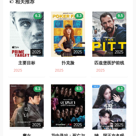
相关推荐
6.3
8.3
9.5
2025
2025
2025
主要目标
扑克脸
匹兹堡医护前线
2025
2025
2025
6.1
6.5
6.1
2025
2025
2025
魔女
花中寻凶：死亡与
嘘，国王在冬眠