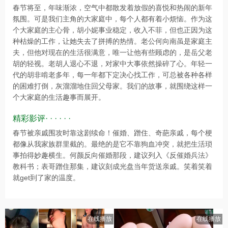
春节将至，年味渐浓，空气中都散发着放假的喜悦和热闹的新年
氛围。可是我们主角的大家庭中，每个人都有着小烦恼。作为这
个大家庭的主心骨，胡小妮事业稳定，收入不菲，但也正因为这
种枯燥的工作，让她失去了拼搏的热情。老公何向南虽是家庭主
夫，但他对现在的生活很满意，唯一让他有些顾虑的，是岳父老
胡的轻视。老胡人退心不退，对家中大事依然操碎了心。年轻一
代的胡非啃老多年，每一年都下定决心找工作，可总被各种各样
的困难打倒，灰溜溜地住回父母家。我们的故事，就围绕这样一
个大家庭的生活趣事而展开。
精彩影评· · · · · ·
春节被亲戚围攻时靠这剧续命！催婚、蹭住、奇葩亲戚，每个梗
都像从我家族群里截的。最绝的是它不靠狗血冲突，就把生活琐
事拍得妙趣横生。何颜反向催婚那段，建议列入《反催婚兵法》
教科书；表哥蹭住那集，建议刻成光盘当年货送亲戚。笑着笑着
就get到了家的温度。