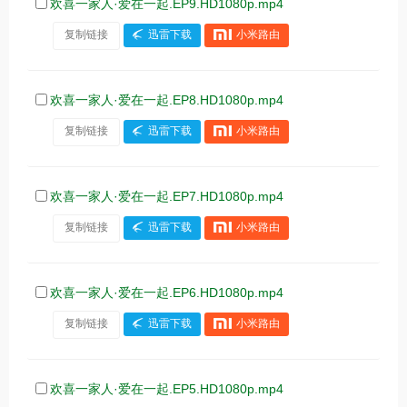
欢喜一家人·爱在一起.EP9.HD1080p.mp4
复制链接
迅雷下载
小米路由
欢喜一家人·爱在一起.EP8.HD1080p.mp4
复制链接
迅雷下载
小米路由
欢喜一家人·爱在一起.EP7.HD1080p.mp4
复制链接
迅雷下载
小米路由
欢喜一家人·爱在一起.EP6.HD1080p.mp4
复制链接
迅雷下载
小米路由
欢喜一家人·爱在一起.EP5.HD1080p.mp4