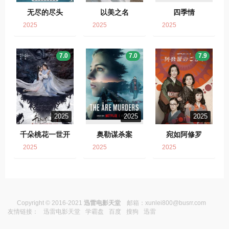
无尽的尽头
以美之名
四季情
2025
2025
2025
7.0
7.0
7.9
2025
2025
2025
千朵桃花一世开
奥勒谋杀案
宛如阿修罗
2025
2025
2025
Copyright © 2016-2021
迅雷电影天堂
邮箱：
xunlei800@busrr.com
友情链接：
迅雷电影天堂
学霸盘
百度
搜狗
迅雷