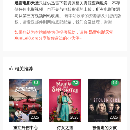
迅雷电影天堂
只提供迅雷下载资源相关资源查询服务，不存
储任何电影视频，也不参与电影资源的上传，所有电影资源
均从第三方视频网站收集。
若本站收录的资源涉及到您的版
权，请发送邮件到网站底部邮箱，我们会及处理，谢谢！
如果您认为本站能够为你提供帮助，请将
迅雷电影天堂
XunLei8.org
分享给你身边的小伙伴~
相关推荐
8.3
7.2
6.6
2025
2025
2025
重症外伤中心
侍女之道
被偷走的女孩