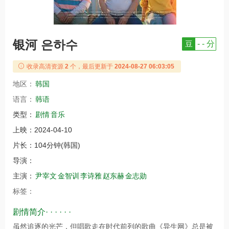
银河 은하수
豆
- - 分
收录高清资源
2
个，最后更新于
2024-08-27 06:03:05
地区：
韩国
语言：
韩语
类型：
剧情
音乐
上映：
2024-04-10
片长：
104分钟(韩国)
导演：
主演：
尹宰文
金智训
李诗雅
赵东赫
金志勋
标签：
剧情简介· · · · · ·
虽然追逐的光芒，但唱歌走在时代前列的歌曲《异生网》总是被